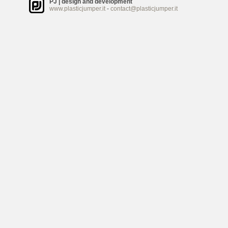
PJ | design and development
www.plasticjumper.it
-
contact@plasticjumper.it