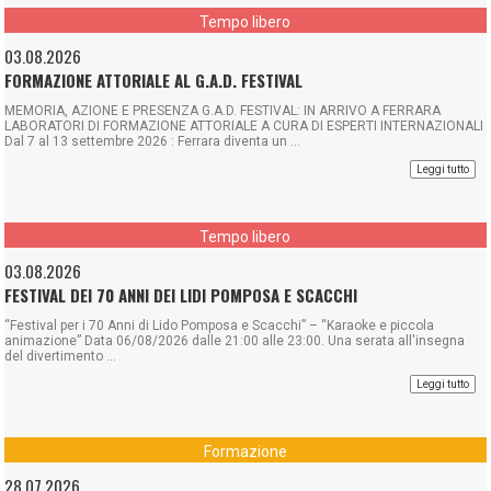
Sport, Aeronautica Militare, apertura alla città e solidarietà si
Tempo libero
incontreranno domenica 6 settembre 2026 nella ...
03.08.2026
FORMAZIONE ATTORIALE AL G.A.D. FESTIVAL
MEMORIA, AZIONE E PRESENZA G.A.D. FESTIVAL: IN ARRIVO A FERRARA
LABORATORI DI FORMAZIONE ATTORIALE A CURA DI ESPERTI INTERNAZIONALI
Dal 7 al 13 settembre 2026 : Ferrara diventa un ...
Leggi tutto
Tempo libero
03.08.2026
FESTIVAL DEI 70 ANNI DEI LIDI POMPOSA E SCACCHI
“Festival per i 70 Anni di Lido Pomposa e Scacchi” – “Karaoke e piccola
animazione” Data 06/08/2026 dalle 21:00 alle 23:00. Una serata all'insegna
del divertimento ...
Leggi tutto
Formazione
28.07.2026