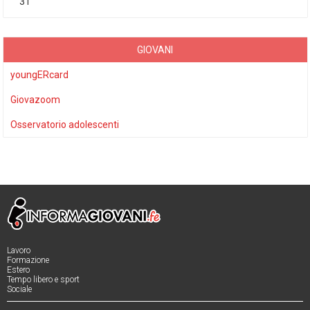
31
GIOVANI
youngERcard
Giovazoom
Osservatorio adolescenti
Lavoro
Formazione
Estero
Tempo libero e sport
Sociale