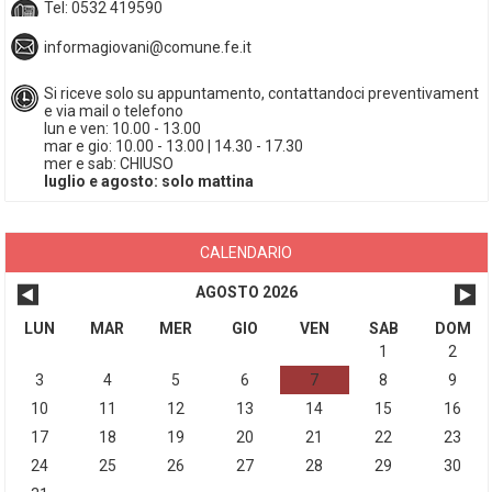
Tel: 0532 419590
informagiovani@comune.fe.it
Si riceve solo su appuntamento, contattandoci preventivament
e via mail o telefono
lun e ven: 10.00 - 13.00
mar e gio: 10.00 - 13.00 | 14.30 - 17.30
mer e sab: CHIUSO
luglio e agosto: solo mattina
CALENDARIO
AGOSTO 2026
LUN
MAR
MER
GIO
VEN
SAB
DOM
1
2
3
4
5
6
7
8
9
10
11
12
13
14
15
16
17
18
19
20
21
22
23
24
25
26
27
28
29
30