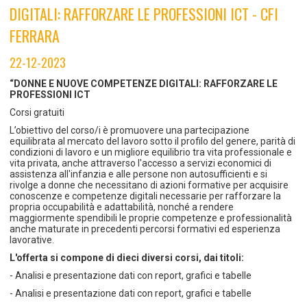
TEMPO LIBERO E SPORT
RAPPORTI UTENZA
DIGITALI: RAFFORZARE LE PROFESSIONI ICT - CFI
Coordinamento Provinciale Ferrarese Informagiovani
FERRARA
SOCIALE
22-12-2023
“DONNE E NUOVE COMPETENZE DIGITALI: RAFFORZARE LE
PROFESSIONI ICT
Corsi gratuiti
L’obiettivo del corso/i è promuovere una partecipazione
equilibrata al mercato del lavoro sotto il profilo del genere, parità di
condizioni di lavoro e un migliore equilibrio tra vita professionale e
vita privata, anche attraverso l'accesso a servizi economici di
assistenza all'infanzia e alle persone non autosufficienti e si
rivolge a donne che necessitano di azioni formative per acquisire
conoscenze e competenze digitali necessarie per rafforzare la
propria occupabilità e adattabilità, nonché a rendere
maggiormente spendibili le proprie competenze e professionalità
anche maturate in precedenti percorsi formativi ed esperienza
lavorative.
L'offerta si compone di dieci diversi corsi, dai titoli:
- Analisi e presentazione dati con report, grafici e tabelle
- Analisi e presentazione dati con report, grafici e tabelle