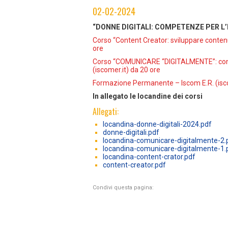
02-02-2024
“DONNE DIGITALI: COMPETENZE PER L
Corso “Content Creator: sviluppare contenu
ore
Corso “COMUNICARE “DIGITALMENTE”: cond
(iscomer.it) da 20 ore
Formazione Permanente – Iscom E.R. (isco
In allegato le locandine dei corsi
Allegati:
locandina-donne-digitali-2024.pdf
donne-digitali.pdf
locandina-comunicare-digitalmente-2.
locandina-comunicare-digitalmente-1.
locandina-content-crator.pdf
content-creator.pdf
Condivi questa pagina: