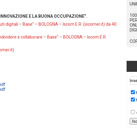
UNI
100
’INNOVAZIONE E LA BUONA OCCUPAZIONE”.
PER
ti digitali – Base” – BOLOGNA – Iscom E.R. (iscomer.it) da 40
ONL
DIG
ividere e collaborare – Base” – BOLOGNA – Iscom E.R.
COR
mer.it)
pdf
pdf
Is