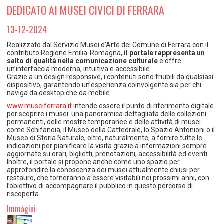
TEMPO LIBERO E SPORT
RAPPORTI UTENZA
DEDICATO AI MUSEI CIVICI DI FERRARA
Coordinamento Provinciale Ferrarese Informagiovani
SOCIALE
13-12-2024
Realizzato dal Servizio Musei d’Arte del Comune di Ferrara con il
contributo Regione Emilia-Romagna,
il portale rappresenta un
salto di qualità nella comunicazione culturale
e offre
un’interfaccia moderna, intuitiva e accessibile.
Grazie a un design responsive, i contenuti sono fruibili da qualsiasi
dispositivo, garantendo un’esperienza coinvolgente sia per chi
naviga da desktop che da mobile.
www.museiferrara.it
intende essere il punto di riferimento digitale
per scoprire i musei: una panoramica dettagliata delle collezioni
permanenti, delle mostre temporanee e delle attività di musei
come Schifanoia, il Museo della Cattedrale, lo Spazio Antonioni o il
Museo di Storia Naturale, oltre, naturalmente, a fornire tutte le
indicazioni per pianificare la visita grazie a informazioni sempre
aggiornate su orari, biglietti, prenotazioni, accessibilità ed eventi.
Inoltre, il portale si propone anche come uno spazio per
approfondire la conoscenza dei musei attualmente chiusi per
restauro, che torneranno a essere visitabili nei prossimi anni, con
l’obiettivo di accompagnare il pubblico in questo percorso di
riscoperta.
Immagini: