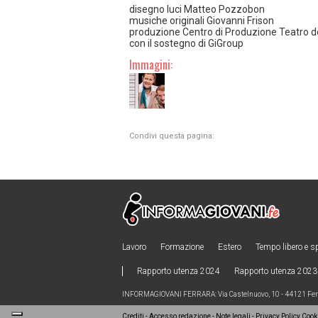
disegno luci Matteo Pozzobon
musiche originali Giovanni Frison
produzione Centro di Produzione Teatro d
con il sostegno di GiGroup
Immagini:
Condivi questa pagina:
Lavoro
Formazione
Estero
Tempo libero e s
Rapporto utenza 2024
Rapporto utenza 2023
INFORMAGIOVANI FERRARA: Via Castelnuovo, 10 - 44121 Ferra
Crediti
-
Accesso redazione
-
Note legali
-
Privacy Policy
Cooki