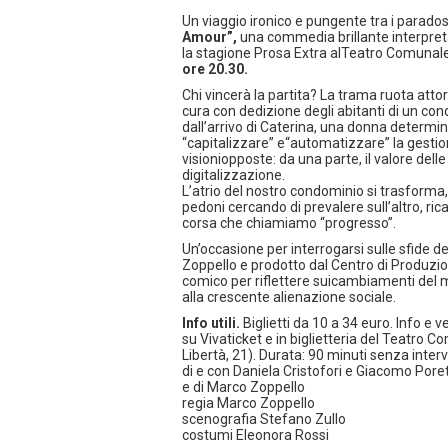
Un viaggio ironico e pungente tra i parado
Amour”,
una commedia brillante interpret
la stagione Prosa Extra alTeatro Comunal
ore 20.30.
Chi vincerà la partita? La trama ruota atto
cura con dedizione degli abitanti di un co
dall’arrivo di Caterina, una donna determin
“capitalizzare” e“automatizzare” la gesti
visioniopposte: da una parte, il valore delle
digitalizzazione.
L’atrio del nostro condominio si trasforma,
pedoni cercando di prevalere sull’altro, ric
corsa che chiamiamo “progresso”.
Un’occasione per interrogarsi sulle sfide d
Zoppello e prodotto dal Centro di Produzion
comico per riflettere suicambiamenti del mon
alla crescente alienazione sociale.
Info utili.
Biglietti da 10 a 34 euro. Info e 
su Vivaticket e in biglietteria del Teatro C
Libertà, 21). Durata: 90 minuti senza interv
di e con Daniela Cristofori e Giacomo Poret
e di Marco Zoppello
regia Marco Zoppello
scenografia Stefano Zullo
costumi Eleonora Rossi