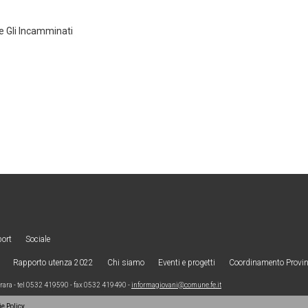
e Gli Incamminati
port
Sociale
Rapporto utenza 2022
Chi siamo
Eventi e progetti
Coordinamento Provinc
ra - tel 0532 419590 - fax 0532 419490 -
informagiovani@comune.fe.it
e Policy