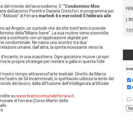
ssi del mondo del lavoroodierno. E’
“Condominio Mon
FER
ata daGiacomo Poretti e Daniela Cristofori, in programma per
e “Abbado” di Ferrara
martedì 4 e mercoledì 5 febbraio alle
L'A
rno ad Angelo, un custode che da olte trent’anni si prende
TO
ndominio della“Milano-bene”. La sua routine viene sconvolta
ata a sostituirlo con un’applicazione digitale per
one condominiale. Ne nasce uno scontro tra due
 relazioni umane; dall’altra, la spinta incessante verso la
 d’incanto, in una scacchiera. Ogni giocatore muove i propri
ama le proprie strategie per restare a galla in questa folle
el nostro tempo attraversol’arte teatrale. Diretto da Marco
eTeatro de Gli Incamminati, lo spettacolo utilizza la lente del
do del lavoro, dalla diffusione dell’intelligenza artificiale
vendite su
www.teatrocomunaleferrara.it
,
omunale di Ferrara (Corso Martiri della
allo
Is
ti