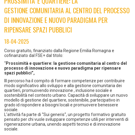
PROSSIMITA’ E QUARTIERE: LA
TEMPO LIBERO E SPORT
RAPPORTI UTENZA
GESTIONE COMUNITARIA AL CENTRO DEL PROCESSO
Coordinamento Provinciale Ferrarese Informagiovani
SOCIALE
DI INNOVAZIONE E NUOVO PARADIGMA PER
RIPENSARE SPAZI PUBBLICI
18-04-2025
Corso gratuito, finanziato dalla Regione Emilia Romagna e
cofinanziato dal FSE+ dal titolo:
“
Prossimità e quartiere: la gestione comunitaria al centro del
processo di innovazione e nuovo paradigma per ripensare
spazi pubblici”,
IIl percorso ha il compito di formare competenze per contribuire
modo significativo allo sviluppo e alla gestione comunitaria dei
quartieri, promuovendo innovazione , inclusione sociale e
sostenibilità nel contesto urbano. Capacità di sviluppare un nuovo
modello di gestione del quartiere, sostenibile, partecipativo in
grado id rispondere a bisogni locali e promuovere benessere
sociale.
L’attività fa parte di “Sui generis“, un progetto formativo gratuito
pensato per chi vuole sviluppare competenze utili per interventi di
rigenerazione urbana, unendo aspetti tecnici e di innovazione
sociale.