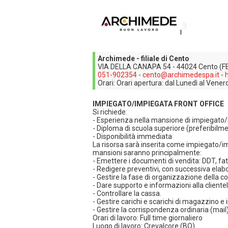
Archimede - filiale di Cento
VIA DELLA CANAPA 54 - 44024 Cento (F
051-902354
-
cento@archimedespa.it
-
Orari: Orari apertura: dal Lunedì al Vener
IMPIEGATO/IMPIEGATA FRONT OFFICE
Si richiede:
- Esperienza nella mansione di impiegato/i
- Diploma di scuola superiore (preferibilm
- Disponibilità immediata
La risorsa sarà inserita come impiegato/imp
mansioni saranno principalmente:
- Emettere i documenti di vendita: DDT, fa
- Redigere preventivi, con successiva elab
- Gestire la fase di organizzazione della c
- Dare supporto e informazioni alla clientel
- Controllare la cassa.
- Gestire carichi e scarichi di magazzino e 
- Gestire la corrispondenza ordinaria (mail) c
Orari di lavoro: Full time giornaliero
Luogo di lavoro: Crevalcore (BO)