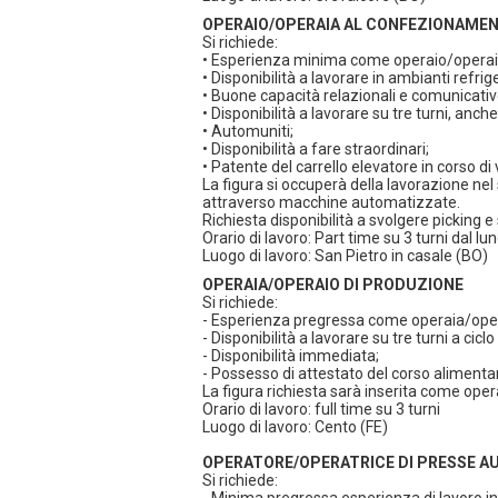
OPERAIO/OPERAIA AL CONFEZIONAME
Si richiede:
• Esperienza minima come operaio/operai
• Disponibilità a lavorare in ambianti refrige
• Buone capacità relazionali e comunicativ
• Disponibilità a lavorare su tre turni, anch
• Automuniti;
• Disponibilità a fare straordinari;
• Patente del carrello elevatore in corso di v
La figura si occuperà della lavorazione ne
attraverso macchine automatizzate.
Richiesta disponibilità a svolgere picking
Orario di lavoro: Part time su 3 turni dal l
Luogo di lavoro: San Pietro in casale (BO)
OPERAIA/OPERAIO DI PRODUZIONE
Si richiede:
- Esperienza pregressa come operaia/opera
- Disponibilità a lavorare su tre turni a cicl
- Disponibilità immediata;
- Possesso di attestato del corso aliment
La figura richiesta sarà inserita come oper
Orario di lavoro: full time su 3 turni
Luogo di lavoro: Cento (FE)
OPERATORE/OPERATRICE DI PRESSE 
Si richiede: