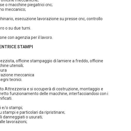
 officine meccaniche;
sse o macchine piegatrici cnc;
gno meccanico;
chinario, esecuzione lavorazione su presse cnc, controllo
ro o su due turni.
one con agenzia per il lavoro.
NTRICE STAMPI
rezzista, officine stampaggio di lamiere a freddo, officine
ine utensili;
sura
vorazione meccanica
segni tecnici.
parto Attrezzeria e si occuperà di costruzione, montaggio e
retto funzionamento delle macchine, interfacciandosi con i
ificati.
i e/o stampi;
stampi e particolari da ripristinare;
li danneggiati o usurati;
lle lavorazioni;