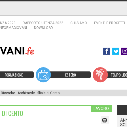
NZA 2023
RAPPORTO UTENZA 2022
CHI SIAMO
EVENTI E PROGETTI
INFORMAGIOVANI
DOWNLOAD
FORMAZIONE
ESTERO
TEMPO LIB
 Ricerche - Archimede - filiale di Cento
LAVORO
E DI CENTO
ANN
SO