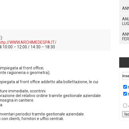
ANN
ANU
LU
ANN
E)
FE
http://WWW.ARCHIMEDESPA.IT/
dì 10:00 – 12:00 / 14:30 – 18:30
mpiegata al front office;
ente ragioneria o geometra);
iegata al front office addetto alla bollettazione, le cui
tture immediate, scontrini.
orazione del relativo ordine tramite gestionale aziendale.
onsegna in cantiere.
a.
inventari periodici tramite gestionale aziendale.
Is
on clienti, fornitori e uffici centrali.