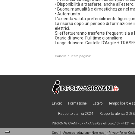
• Disponibilità a trasferte, anche all'estero;
• Buona manualità e dimestichezza nel mon
• Automunito
L'azienda valuta preferibilmente figure jun
La risorsa dopo un periodo di formazione 
elettrici.
Si effettueranno trasferte frequenti sia a 
Orario di lavoro: Full time giornaliero
Luogo di lavoro: Castello D'Argile + TRAS
Condivi questa pagina:
Lavoro
Formazione
Estero
Tempo libero e s
Rapporto utenza 2024
Rapporto utenza 2023
INFORMAGIOVANI FERRARA: Via Castelnuovo, 10 - 44121 Ferra
Crediti
-
Accesso redazione
-
Note legali
-
Privacy Policy
Cooki