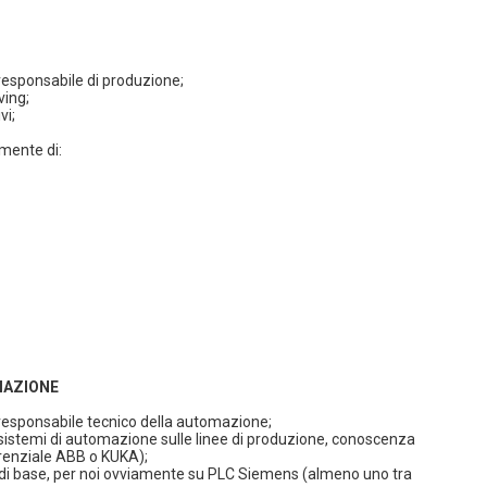
responsabile di produzione;
ving;
vi;
lmente di:
MAZIONE
responsabile tecnico della automazione;
sistemi di automazione sulle linee di produzione, conoscenza
renziale ABB o KUKA);
i base, per noi ovviamente su PLC Siemens (almeno uno tra