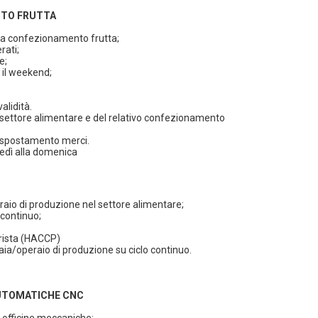
NTO FRUTTA
a confezionamento frutta;
rati;
e;
e il weekend;
alidità.
l settore alimentare e del relativo confezionamento
 e spostamento merci.
unedì alla domenica
io di produzione nel settore alimentare;
o continuo;
arista (HACCP)
aia/operaio di produzione su ciclo continuo.
AUTOMATICHE CNC