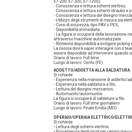
s7-200, s7-300, s7-1200);
- Conoscenza e lettura schemi elettrici;
- Conoscenza e lettura schemi idraulici e 
- Conoscenza e lettura del disegno mecca
- Utilizzo degli strumenti di misura sia elet
- Corsi di sicurezza, tipo PAV o PES;
- Disponibilità immediata.
- La figura si occuperà della lavorazione 
attraverso macchine automatizzate.
- Richiesta disponibilità a svolgere pickin
La risorsa dovrà saper interagire con il t
essere disponibile ad intervenire quando ci
Orario di lavoro: Full time
Luogo di lavoro: Cento (FE)
ADDETTO/ADDETTA ALLA SALDATURA
Si richiede:
- Esperienza nella mansione di addetto/add
- Esperienza nella saldatura a filo;
- Lettura del disegno meccanico;
- Automunito/automunita.
La figura si occuperà di saldature a filo.
Orario di lavoro: Full time giornaliero
Luogo di lavoro: Finale Emilia (MO)
OPERAIO/OPERAIA ELETTRICO/ELETTR
Si richiede:
• Lettura degli schemi elettrici;
• Provenienza degli studi nel campo meccat