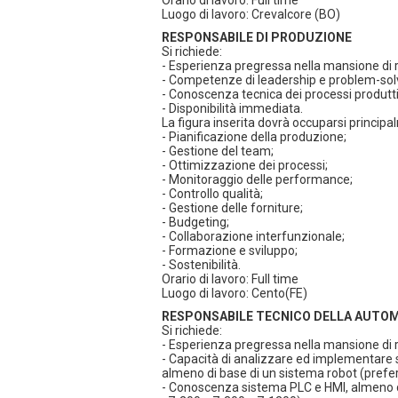
Orario di lavoro: Full time
Luogo di lavoro: Crevalcore (BO)
RESPONSABILE DI PRODUZIONE
Si richiede:
- Esperienza pregressa nella mansione di 
- Competenze di leadership e problem-sol
- Conoscenza tecnica dei processi produtti
- Disponibilità immediata.
La figura inserita dovrà occuparsi principa
- Pianificazione della produzione;
- Gestione del team;
- Ottimizzazione dei processi;
- Monitoraggio delle performance;
- Controllo qualità;
- Gestione delle forniture;
- Budgeting;
- Collaborazione interfunzionale;
- Formazione e sviluppo;
- Sostenibilità.
Orario di lavoro: Full time
Luogo di lavoro: Cento(FE)
RESPONSABILE TECNICO DELLA AUTO
Si richiede:
- Esperienza pregressa nella mansione di 
- Capacità di analizzare ed implementare 
almeno di base di un sistema robot (prefe
- Conoscenza sistema PLC e HMI, almeno d