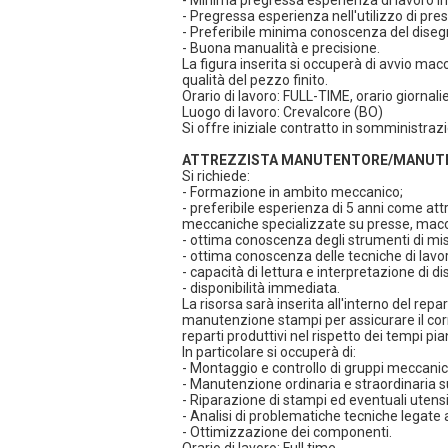
- Minima pregressa esperienza di lavoro in
- Pregressa esperienza nell'utilizzo di pre
- Preferibile minima conoscenza del dise
- Buona manualità e precisione.
La figura inserita si occuperà di avvio mac
qualità del pezzo finito.
Orario di lavoro: FULL-TIME, orario giornalie
Luogo di lavoro: Crevalcore (BO)
Si offre iniziale contratto in somministrazi
ATTREZZISTA MANUTENTORE/MANUTE
Si richiede:
- Formazione in ambito meccanico;
- preferibile esperienza di 5 anni come att
meccaniche specializzate su presse, macch
- ottima conoscenza degli strumenti di mi
- ottima conoscenza delle tecniche di la
- capacità di lettura e interpretazione di di
- disponibilità immediata.
La risorsa sarà inserita all'interno del re
manutenzione stampi per assicurare il cor
reparti produttivi nel rispetto dei tempi pian
In particolare si occuperà di:
- Montaggio e controllo di gruppi meccanic
- Manutenzione ordinaria e straordinaria su 
- Riparazione di stampi ed eventuali utensi
- Analisi di problematiche tecniche legate a
- Ottimizzazione dei componenti.