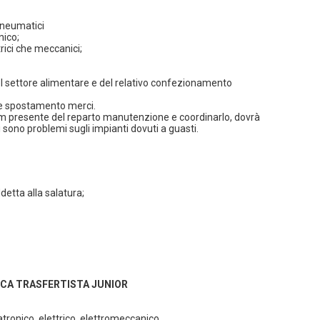
pneumatici
nico;
trici che meccanici;
nel settore alimentare e del relativo confezionamento
g e spostamento merci.
eam presente del reparto manutenzione e coordinarlo, dovrà
 sono problemi sugli impianti dovuti a guasti.
etta alla salatura;
ICA TRASFERTISTA JUNIOR
ronico, elettrico, elettromeccanico.