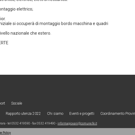
taggio elettrico;
ior.
iniziale si occuperà di montaggio bordo macchina e quadri
livello nazionale che estero.
FERTE
port
Sociale
Rapporto utenza 2022
Chi siamo
Eventi e progetti
Coordinamento Provinc
ra - tel 0532 419590 - fax 0532 419490 -
informagiovani@comune.fe.it
e Policy