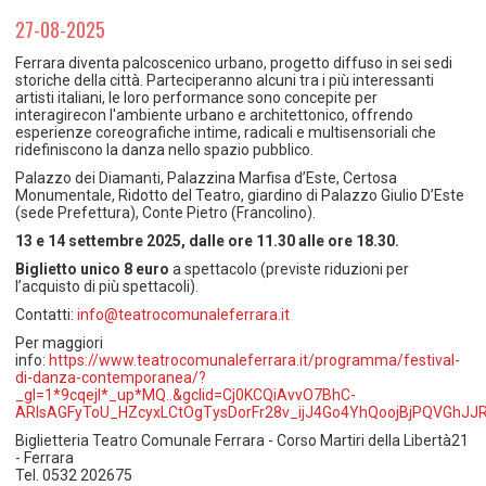
TEMPO LIBERO E SPORT
RAPPORTI UTENZA
27-08-2025
Coordinamento Provinciale Ferrarese Informagiovani
SOCIALE
Ferrara diventa palcoscenico urbano, progetto diffuso in sei sedi
storiche della città. Parteciperanno alcuni tra i più interessanti
artisti italiani, le loro performance sono concepite per
interagirecon l'ambiente urbano e architettonico, offrendo
esperienze coreografiche intime, radicali e multisensoriali che
ridefiniscono la danza nello spazio pubblico.
Palazzo dei Diamanti, Palazzina Marfisa d’Este, Certosa
Monumentale, Ridotto del Teatro, giardino di Palazzo Giulio D’Este
(sede Prefettura), Conte Pietro (Francolino).
13 e 14 settembre 2025, dalle ore 11.30 alle ore 18.30.
Biglietto unico 8 euro
a spettacolo (previste riduzioni per
l’acquisto di più spettacoli).
Contatti:
info@teatrocomunaleferrara.it
Per maggiori
info:
https://www.teatrocomunaleferrara.it/programma/festival-
di-danza-contemporanea/?
_gl=1*9cqejl*_up*MQ..&gclid=Cj0KCQiAvvO7BhC-
ARIsAGFyToU_HZcyxLCtOgTysDorFr28v_ijJ4Go4YhQoojBjPQVGh
Biglietteria Teatro Comunale Ferrara - Corso Martiri della Libertà21
- Ferrara
Tel. 0532 202675