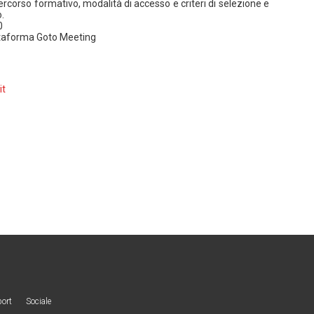
ercorso formativo, modalità di accesso e criteri di selezione e
.
0
ttaforma Goto Meeting
it
port
Sociale