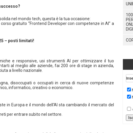
UNI
 successo?
100
 solida nel mondo tech, questa è la tua occasione:
PER
al corso gratuito “Frontend Developer con competenze in AI” a
ONL
DIG
COR
5 – posti limitati!
iche e responsive, usi strumenti AI per ottimizzare il tuo
entarti al meglio alle aziende, fai 200 ore di stage in azienda,
iuta a livello nazionale.
magna, disoccupati o occupati in cerca di nuove competenze
cnico, informatico, creativo o economico.
ste in Europa e il mondo dell’AI sta cambiando il mercato del
eti per entrare subito nel settore.
Is