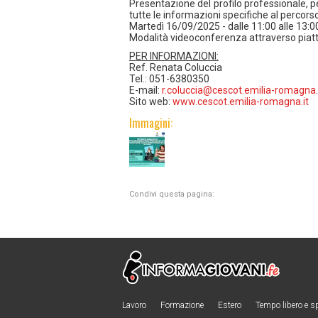
Presentazione del profilo professionale, p
tutte le informazioni specifiche al percorso
Martedì 16/09/2025 - dalle 11:00 alle 13:0
Modalità videoconferenza attraverso pia
PER INFORMAZIONI:
Ref. Renata Coluccia
Tel.: 051-6380350
E-mail:
r.coluccia@cescot.emilia-romagna.
Sito web:
www.cescot.emilia-romagna.it
Immagini:
Condivi questa pagina:
Lavoro
Formazione
Estero
Tempo libero e s