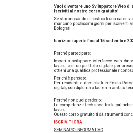
Vuoi diventare uno Sviluppatore Web di
Iscriviti al nostro corso gratuito!
Se stai pensando di costruirti una carriera
mancano pochissimi giorni per iscriverti 
Bologna!
Iscrizioni aperte fino al 15 settembre 202
Perché partecipare:
Impari a sviluppare interfacce web dinam
lavoro, crei un portfolio digitale per pres
ottieni una qualifica professionale riconosc
Per chi è pensato:
Per residenti o domiciliati in Emilia-Ro
digitali, con diploma o laurea in ambito te
Perché non puoi perderlo:
Le competenze tech sono tra le più richie
lavoro.
Questo corso gratuito ti dà strumenti concr
ISCRIVITI ORA
SEMINARIO INFORMATIVO