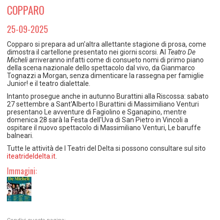
TEMPO LIBERO E SPORT
RAPPORTI UTENZA
COPPARO
Coordinamento Provinciale Ferrarese Informagiovani
SOCIALE
25-09-2025
Copparo si prepara ad un'altra allettante stagione di prosa, come
dimostra il cartellone presentato nei giorni scorsi. Al
Teatro De
Micheli
arriveranno infatti come di consueto nomi di primo piano
della scena nazionale dello spettacolo dal vivo, da Gianmarco
Tognazzi a Morgan, senza dimenticare la rassegna per famiglie
Junior! e il teatro dialettale.
Intanto prosegue anche in autunno Burattini alla Riscossa: sabato
27 settembre a Sant'Alberto I Burattini di Massimiliano Venturi
presentano Le avventure di Fagiolino e Sganapino, mentre
domenica 28 sarà la Festa dell'Uva di San Pietro in Vincoli a
ospitare il nuovo spettacolo di Massimiliano Venturi, Le baruffe
balneari.
Tutte le attività de I Teatri del Delta si possono consultare sul sito
iteatrideldelta.it
.
Immagini: