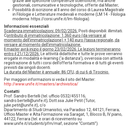
grazie alle specifiche competenze scientifiche, ma anche
gestionali, comunicative e tecnologiche, offerte dal Master;
Possibilità di iscrizione al II anno del corso di Laurea Magistrale
in Filologie e Letterature medievali e moderne (LM 14 - Filologia
moderna: https://corsi.unife.it/lm-filologia).
Informazioni essenziali
Scadenza immatricolazioni: 09/02/2026.
Posti disponibili: illimitati.
C
ontributo di immatricolazione: 1.360 euro (da versare al
momento dell’immatricolazione) + 140 euro (tassa regionale, da
versare al momento dell'immatricolazione.
Il master avrà inizio il giorno 23/02/2026. Le lezioni termineranno
entro il 21/12/2026.
Le attività didattiche e tutte le prove verranno
erogate in modalità e-learning (‘a distanza’), ovverosia con attività
registrazione di tutti i corsi dell’offerta formativa e di tutti gli eventi
previsti dai singoli docenti.
La durata del Master è annuale: 86 CFU, di cui 6 di Tirocinio.
Per maggiori informazioni si veda il sito del Master:
http://www.unife.it/masters/archivistica/
Contatti
Prof. Sandro Bertelli (tel. ufficio 0532/455116;
sandro.bertelli@unife.it); Dott.ssa Julie Petit (Tutor,
julie.petit@unife.it), c/o
Dipartimento di Studi Umanistici, via Paradiso 12, 44121, Ferrara;
Ufficio Master e Alta Formazione via Saragat, 1, Blocco B, IV piano,
44122, Ferrara (tel. e orari di ricevimento su
www.unife.it/studenti/pfm/maf, sezione “Contatti”).