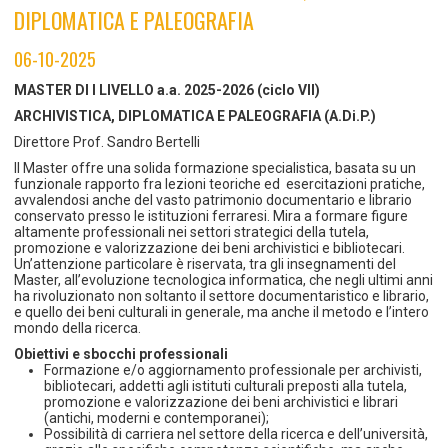
TEMPO LIBERO E SPORT
RAPPORTI UTENZA
DIPLOMATICA E PALEOGRAFIA
Coordinamento Provinciale Ferrarese Informagiovani
SOCIALE
06-10-2025
MASTER DI I LIVELLO
a.a. 2025-2026 (ciclo VII)
ARCHIVISTICA, DIPLOMATICA E PALEOGRAFIA
(A.Di.P.)
Direttore Prof. Sandro Bertelli
Il Master offre una solida formazione specialistica, basata su un
funzionale rapporto fra lezioni teoriche ed esercitazioni pratiche,
avvalendosi anche del vasto patrimonio documentario e librario
conservato presso le istituzioni ferraresi. Mira a formare figure
altamente professionali nei settori strategici della tutela,
promozione e valorizzazione dei beni archivistici e bibliotecari.
Un’attenzione particolare è riservata, tra gli insegnamenti del
Master, all’evoluzione tecnologica informatica, che negli ultimi anni
ha rivoluzionato non soltanto il settore documentaristico e librario,
e quello dei beni culturali in generale, ma anche il metodo e l’intero
mondo della ricerca.
Obiettivi e sbocchi professionali
Formazione e/o aggiornamento professionale per archivisti,
bibliotecari, addetti agli istituti culturali preposti alla tutela,
promozione e valorizzazione dei beni archivistici e librari
(antichi, moderni e contemporanei);
Possibilità di carriera nel settore della ricerca e dell’università,