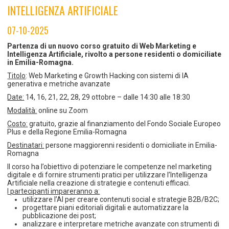
TEMPO LIBERO E SPORT
RAPPORTI UTENZA
INTELLIGENZA ARTIFICIALE
Coordinamento Provinciale Ferrarese Informagiovani
SOCIALE
07-10-2025
Partenza di un nuovo corso gratuito di Web Marketing e
Intelligenza Artificiale, rivolto a persone residenti o domiciliate
in Emilia-Romagna.
Titolo
: Web Marketing e Growth Hacking con sistemi di IA
generativa e metriche avanzate
Date:
14, 16, 21, 22, 28, 29 ottobre – dalle 14:30 alle 18:30
Modalità:
online su Zoom
Costo:
gratuito, grazie al finanziamento del Fondo Sociale Europeo
Plus e della Regione Emilia-Romagna
Destinatari:
persone maggiorenni residenti o domiciliate in Emilia-
Romagna
Il corso ha l’obiettivo di potenziare le competenze nel marketing
digitale e di fornire strumenti pratici per utilizzare l’Intelligenza
Artificiale nella creazione di strategie e contenuti efficaci.
I partecipanti impareranno a:
utilizzare l’AI per creare contenuti social e strategie B2B/B2C;
progettare piani editoriali digitali e automatizzare la
pubblicazione dei post;
analizzare e interpretare metriche avanzate con strumenti di