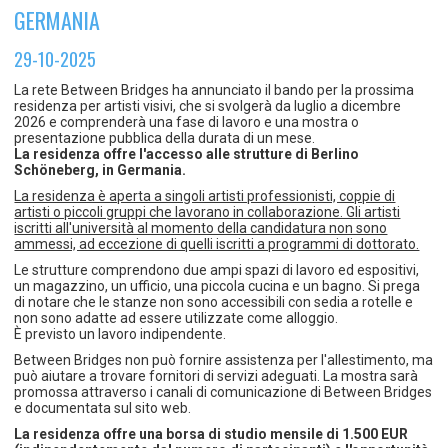
TEMPO LIBERO E SPORT
RAPPORTI UTENZA
GERMANIA
Coordinamento Provinciale Ferrarese Informagiovani
SOCIALE
29-10-2025
La rete Between Bridges ha annunciato il bando per la prossima
residenza per artisti visivi, che si svolgerà da luglio a dicembre
2026 e comprenderà una fase di lavoro e una mostra o
presentazione pubblica della durata di un mese.
La residenza offre l'accesso alle strutture di Berlino
Schöneberg, in Germania.
La residenza è aperta a singoli artisti professionisti, coppie di
artisti o piccoli gruppi che lavorano in collaborazione. Gli artisti
iscritti all'università al momento della candidatura non sono
ammessi, ad eccezione di quelli iscritti a programmi di dottorato.
Le strutture comprendono due ampi spazi di lavoro ed espositivi,
un magazzino, un ufficio, una piccola cucina e un bagno. Si prega
di notare che le stanze non sono accessibili con sedia a rotelle e
non sono adatte ad essere utilizzate come alloggio.
È previsto un lavoro indipendente.
Between Bridges non può fornire assistenza per l'allestimento, ma
può aiutare a trovare fornitori di servizi adeguati. La mostra sarà
promossa attraverso i canali di comunicazione di Between Bridges
e documentata sul sito web.
La residenza offre una borsa di studio mensile di 1.500 EUR