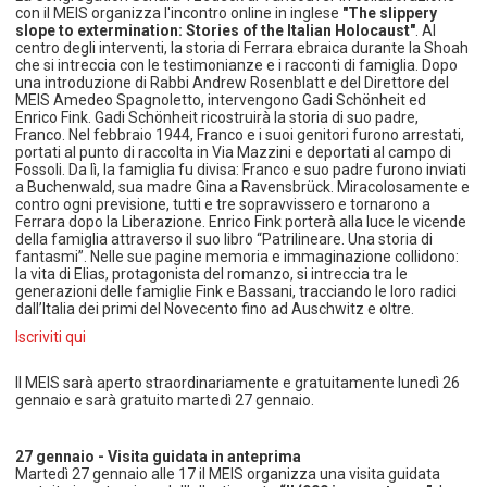
con il MEIS organizza l'incontro online in inglese
"The slippery
slope to extermination: Stories of the Italian Holocaust"
. Al
centro degli interventi, la storia di Ferrara ebraica durante la Shoah
che si intreccia con le testimonianze e i racconti di famiglia. Dopo
una introduzione di Rabbi Andrew Rosenblatt e del Direttore del
MEIS Amedeo Spagnoletto, intervengono Gadi Schönheit ed
Enrico Fink. Gadi Schönheit ricostruirà la storia di suo padre,
Franco. Nel febbraio 1944, Franco e i suoi genitori furono arrestati,
portati al punto di raccolta in Via Mazzini e deportati al campo di
Fossoli. Da lì, la famiglia fu divisa: Franco e suo padre furono inviati
a Buchenwald, sua madre Gina a Ravensbrück. Miracolosamente e
contro ogni previsione, tutti e tre sopravvissero e tornarono a
Ferrara dopo la Liberazione. Enrico Fink porterà alla luce le vicende
della famiglia attraverso il suo libro “Patrilineare. Una storia di
fantasmi”. Nelle sue pagine memoria e immaginazione collidono:
la vita di Elias, protagonista del romanzo, si intreccia tra le
generazioni delle famiglie Fink e Bassani, tracciando le loro radici
dall’Italia dei primi del Novecento fino ad Auschwitz e oltre.
Iscriviti qui
Il MEIS sarà aperto straordinariamente e gratuitamente lunedì 26
gennaio e sarà gratuito martedì 27 gennaio.
27 gennaio - Visita guidata in anteprima
Martedì 27 gennaio alle 17 il MEIS organizza una visita guidata