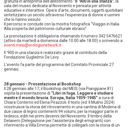
gratuita in anteprima dell’allestimento
“Il ‘900 in una stanza”
, la
sala del museo dedicata al Novecento e pensata per attività
educative e interattive. Opere d'arte, documenti, oggetti quotidiani
sintetizzano un secolo attraverso l'esperienza di donne e uomini
che lo hanno vissuto.
Il percorso si conclude con la mostra fotografica “Viaggio in Italia.
Alla scoperta del patrimonio culturale ebraico”.
La prenotazione è obbligatoria chiamando il numero 342 5476621
(attivo da martedì a domenica dalle 10.00 alle 18.00) o scrivendo a
eventi.meis@orologionetwork.it
.
Il '900 in una stanza è realizzato grazie al contributo della
Fondazione Guglielmo De Levy.
L'evento fa parte del programma del Comitato Provinciale 27
gennaio.
28 gennaio - Presentazione al Bookshop
Il 28 gennaio alle 17, il Bookshop del MEIS (via Piangipane 81)
ospita la presentazione di
“Libri in fuga. Leggere e studiare
mentre il mondo brucia. Europa, Italia 1939-1945”
a cura di
Chiara Conterno ed Elena Pirazzoli. Il testo (ed. Il Mulino 2024)
ricostruisce la storia del ritrovamento in una cantina di Modena di
due casse di legno contenenti 94 volumi, per la maggior parte in
tedesco, editi nei primi decenni del Novecento. Il timbro della
Delasem (Delegazione per l’assistenza degli emigranti) con
riferimento a Villa Emma permette di collegarli con la storia di un