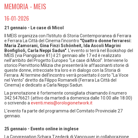
TEMPO LIBERO E SPORT
RAPPORTI UTENZA
MEMORIA - MEIS
Coordinamento Provinciale Ferrarese Informagiovani
SOCIALE
16-01-2026
21 gennaio - Le case di Micol
Il MEIS organizza con l'Istituto di Storia Contemporanea di Ferrara
e Ferrara La Città del Cinema l'incontro
"Quattro donne ferraresi:
Maria Zamorani, Gina Finzi Schönheit, Ida Ascoli Magrini
Bonfiglioli, Carla Neppi Sadun"
. L'evento si terrà nel Bookshop del
MEIS (via Piangipane 81) il 21 gennaio alle 17 ed è realizzato
nell'ambito del Progetto Europeo "Le case di Micol". Interviene lo
storico Piervittorio Milizia che presenterà le affascinanti storie di
queste donne, intrecciate tra loro e in dialogo con la Storia di
Ferrara. Al termine dell'incontro verrà proiettato il corto "La Voce
nel Vento" diretto da Filippo Romanelli (Ferrara La Città del
Cinema) e dedicato a Carla Neppi Sadun.
La prenotazione è fortemente consigliata chiamando il numero
342 5476621 (attivo da martedì a domenica dalle 10.00 alle 18.00)
o scrivendo a
eventi.meis@orologionetwork.it
L'evento fa parte del programma del Comitato Provinciale 27
gennaio.
25 gennaio - Evento online in inglese
La Congregation Schara Tzedeck di Vancouver in collaborazione