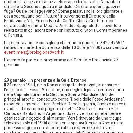
gruppo di ragazze e ragazzi ebrei accolti e salvati a Nonantola
durante la Seconda guerra mondiale. Chi erano quei ragazzi in
fuga? Quale libri leggevano? Come passavano le loro giornate e
cosa sognavano per il futuro? Intervengono il Direttore della
Fondazione Villa Emma Fausto Ciuffi e Chiara Conterno, co-
curatrice del volume. Modera Amedeo Spagnoletto. L’evento è
realizzato in collaborazione con l’Istituto di Storia Contemporanea
di Ferrara.
La prenotazione è consigliata chiamando il numero 342 5476621
(attivo da martedì a domenica dalle 10.00 alle 18.00) o scrivendo a
eventi.meis@orologionetwork.it
.
L'evento fa parte del programma del Comitato Provinciale 27
gennaio.
29 gennaio - In presenza alla Sala Estense
Il 24 marzo 1944, nella Roma occupata dai nazisti, si consuma
l'eccidio delle Fosse Ardeatine, uno degli atti più violenti avvenuti
nella Capitale durante la Seconda Guerra Mondiale. Uno dei
principali artefici, conosciuto come “il boia delle Fosse Ardeatine”,
risponde al nome di Erich Priebke. Dopo la guerra, Priebke riesce a
evadere dal campo di prigionia e nel 1948 si trasferisce a San
Carlos de Bariloche, in Argentina, dove vive in completa liberà e
gestisce un negozio di alimentari. Verrà ritrovato da una troupe
televisiva solo nel 1994 e due anni dopo avrà inizio a Roma il suo
processo seguito con stupore, rabbia e speranza di trovare
giustizia. Trent’anni dopo il processo, il MEIS organizza a Ferrara