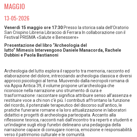
TEMPO LIBERO E SPORT
RAPPORTI UTENZA
MAGGIO
Coordinamento Provinciale Ferrarese Informagiovani
SOCIALE
13-05-2026
Venerdì 15 maggio
ore 17:30
Presso la storica sala dell’Oratorio
San Crispino Libreria Libraccio di Ferrara In collaborazione con il
Festival PRISMA «Salute e Benessere»
Presentazione del libro
“Archeologia del
lutto”
Mimesis
Intervengono Daniele Manacorda, Rachele
Dubbini e Paola Bastianoni
Archeologia del lutto esplora il rapporto tra memoria, racconto ed
elaborazione del dolore, intrecciando archeologia classica e diversi
approcci psicologici al tema. Muovendo dalla necropoli romana di
via Appia Antica 39, il volume propone un’archeologia che
riconosce nella narrazione uno strumento di cura e
trasformazione: raccontare significa attribuire senso all’assenza e
restituire voce a chi non c’è più. I contributi affrontano la funzione
del ricordo, il potenziale terapeutico del discorso sull’antico, le
pratiche funerarie romane e la loro attualizzazione in laboratori
didattici e progetti di archeologia partecipata. Accanto alla
riflessione teorica, racconti nati dall’incontro tra reperti e studenti e
un’indagine sugli elogi funebri delineano una pedagogia della
narrazione capace di coniugare ricerca, emozione e responsabilità
verso il patrimonio culturale e le comunità.