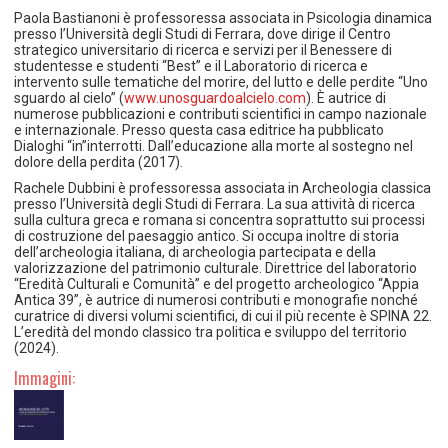
Paola Bastianoni è professoressa associata in Psicologia dinamica
presso l’Università degli Studi di Ferrara, dove dirige il Centro
strategico universitario di ricerca e servizi per il Benessere di
studentesse e studenti “Best” e il Laboratorio di ricerca e
intervento sulle tematiche del morire, del lutto e delle perdite “Uno
sguardo al cielo” (
www.unosguardoalcielo.com
). È autrice di
numerose pubblicazioni e contributi scientifici in campo nazionale
e internazionale. Presso questa casa editrice ha pubblicato
Dialoghi “in”interrotti. Dall’educazione alla morte al sostegno nel
dolore della perdita (2017).
Rachele Dubbini è professoressa associata in Archeologia classica
presso l’Università degli Studi di Ferrara. La sua attività di ricerca
sulla cultura greca e romana si concentra soprattutto sui processi
di costruzione del paesaggio antico. Si occupa inoltre di storia
dell’archeologia italiana, di archeologia partecipata e della
valorizzazione del patrimonio culturale. Direttrice del laboratorio
“Eredità Culturali e Comunità” e del progetto archeologico “Appia
Antica 39”, è autrice di numerosi contributi e monografie nonché
curatrice di diversi volumi scientifici, di cui il più recente è SPINA 22.
L’eredità del mondo classico tra politica e sviluppo del territorio
(2024).
Immagini: