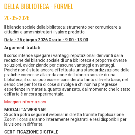
TEMPO LIBERO E SPORT
RAPPORTI UTENZA
DELLA BIBLIOTECA - FORMEL
Coordinamento Provinciale Ferrarese Informagiovani
SOCIALE
20-05-2026
Il bilancio sociale della biblioteca: strumento per comunicare a
cittadini e amministratori il valore prodotto
Data - 26 giugno 2026
Orario - 9.00 - 13.00
Argomenti trattati
Il corso intende spiegare i vantaggi reputazionali derivanti dalla
redazione del bilancio sociale di una biblioteca e proporre diverse
soluzioni, evidenziando per ciascuna vantaggi e svantaggi.
Poiché non è stata ancora effettuata una standardizzazione delle
pratiche connesse alla redazione del bilancio sociale di una
biblioteca, il corso può essere considerato tanto di livello base, nel
senso che per forza di cose si rivolge a chi non ha pregresse
esperienze in materia, quanto avanzato, dal momento che lo stato
dell'arte è ancora sperimentale.
Maggiori informazioni
MODALITA' WEBINAR
Si potrà potrà seguire il webinar in diretta tramite l'applicazione
Zoom. I corsi saranno interamente registrati, e resi disponibili per
la visione in differita
CERTIFICAZIONE DIGITALE