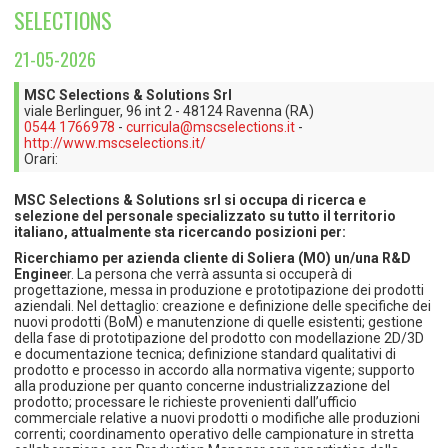
TEMPO LIBERO E SPORT
RAPPORTI UTENZA
SELECTIONS
Coordinamento Provinciale Ferrarese Informagiovani
SOCIALE
21-05-2026
MSC Selections & Solutions Srl
viale Berlinguer, 96 int 2 - 48124 Ravenna (RA)
0544 1766978
-
curricula@mscselections.it
-
http://www.mscselections.it/
Orari:
MSC Selections & Solutions srl si occupa di ricerca e
selezione del personale specializzato su tutto il territorio
italiano, attualmente sta ricercando posizioni per:
Ricerchiamo per azienda cliente di Soliera (MO) un/una R&D
Enginee
r. La persona che verrà assunta si occuperà di
progettazione, messa in produzione e prototipazione dei prodotti
aziendali. Nel dettaglio: creazione e definizione delle specifiche dei
nuovi prodotti (BoM) e manutenzione di quelle esistenti; gestione
della fase di prototipazione del prodotto con modellazione 2D/3D
e documentazione tecnica; definizione standard qualitativi di
prodotto e processo in accordo alla normativa vigente; supporto
alla produzione per quanto concerne industrializzazione del
prodotto; processare le richieste provenienti dall’ufficio
commerciale relative a nuovi prodotti o modifiche alle produzioni
correnti; coordinamento operativo delle campionature in stretta