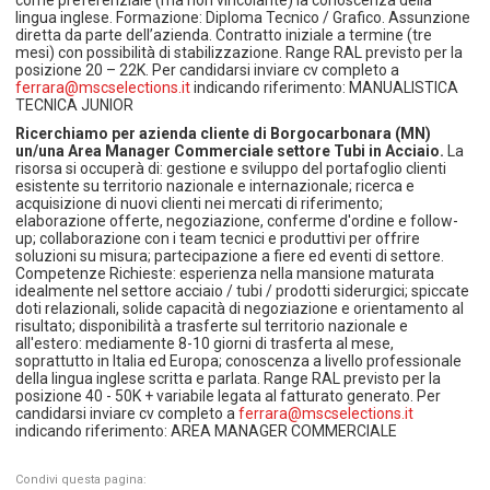
lingua inglese. Formazione: Diploma Tecnico / Grafico. Assunzione
diretta da parte dell’azienda. Contratto iniziale a termine (tre
mesi) con possibilità di stabilizzazione. Range RAL previsto per la
posizione 20 – 22K. Per candidarsi inviare cv completo a
ferrara@mscselections.it
indicando riferimento: MANUALISTICA
TECNICA JUNIOR
Ricerchiamo per azienda cliente di Borgocarbonara (MN)
un/una Area Manager Commerciale settore Tubi in Acciaio.
La
risorsa si occuperà di: gestione e sviluppo del portafoglio clienti
esistente su territorio nazionale e internazionale; ricerca e
acquisizione di nuovi clienti nei mercati di riferimento;
elaborazione offerte, negoziazione, conferme d'ordine e follow-
up; collaborazione con i team tecnici e produttivi per offrire
soluzioni su misura; partecipazione a fiere ed eventi di settore.
Competenze Richieste: esperienza nella mansione maturata
idealmente nel settore acciaio / tubi / prodotti siderurgici; spiccate
doti relazionali, solide capacità di negoziazione e orientamento al
risultato; disponibilità a trasferte sul territorio nazionale e
all'estero: mediamente 8-10 giorni di trasferta al mese,
soprattutto in Italia ed Europa; conoscenza a livello professionale
della lingua inglese scritta e parlata. Range RAL previsto per la
posizione 40 - 50K + variabile legata al fatturato generato. Per
candidarsi inviare cv completo a
ferrara@mscselections.it
indicando riferimento: AREA MANAGER COMMERCIALE
Condivi questa pagina: