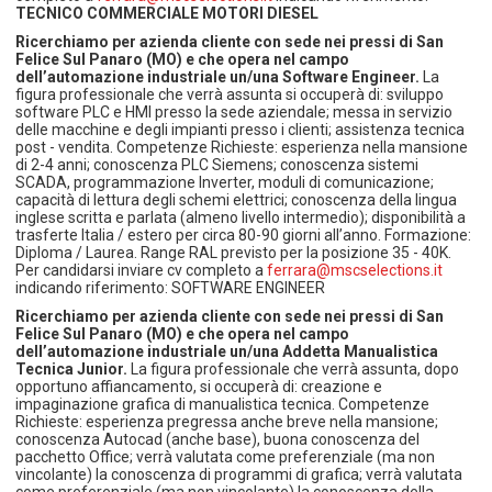
TECNICO COMMERCIALE MOTORI DIESEL
Ricerchiamo per azienda cliente con sede nei pressi di San
Felice Sul Panaro (MO) e che opera nel campo
dell’automazione industriale un/una Software Engineer.
La
figura professionale che verrà assunta si occuperà di: sviluppo
software PLC e HMI presso la sede aziendale; messa in servizio
delle macchine e degli impianti presso i clienti; assistenza tecnica
post - vendita. Competenze Richieste: esperienza nella mansione
di 2-4 anni; conoscenza PLC Siemens; conoscenza sistemi
SCADA, programmazione Inverter, moduli di comunicazione;
capacità di lettura degli schemi elettrici; conoscenza della lingua
inglese scritta e parlata (almeno livello intermedio); disponibilità a
trasferte Italia / estero per circa 80-90 giorni all’anno. Formazione:
Diploma / Laurea. Range RAL previsto per la posizione 35 - 40K.
Per candidarsi inviare cv completo a
ferrara@mscselections.it
indicando riferimento: SOFTWARE ENGINEER
Ricerchiamo per azienda cliente con sede nei pressi di San
Felice Sul Panaro (MO) e che opera nel campo
dell’automazione industriale un/una Addetta Manualistica
Tecnica Junior.
La figura professionale che verrà assunta, dopo
opportuno affiancamento, si occuperà di: creazione e
impaginazione grafica di manualistica tecnica. Competenze
Richieste: esperienza pregressa anche breve nella mansione;
conoscenza Autocad (anche base), buona conoscenza del
pacchetto Office; verrà valutata come preferenziale (ma non
vincolante) la conoscenza di programmi di grafica; verrà valutata
come preferenziale (ma non vincolante) la conoscenza della