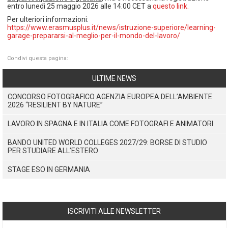
entro lunedì 25 maggio 2026 alle 14:00 CET a
questo link.
Per ulteriori informazioni:
https://www.erasmusplus.it/news/istruzione-superiore/learning-
garage-prepararsi-al-meglio-per-il-mondo-del-lavoro/
Condivi questa pagina:
ULTIME NEWS
CONCORSO FOTOGRAFICO AGENZIA EUROPEA DELL’AMBIENTE
2026 “RESILIENT BY NATURE”
LAVORO IN SPAGNA E IN ITALIA COME FOTOGRAFI E ANIMATORI
BANDO UNITED WORLD COLLEGES 2027/29: BORSE DI STUDIO
PER STUDIARE ALL’ESTERO
STAGE ESO IN GERMANIA
ISCRIVITI ALLE NEWSLETTER