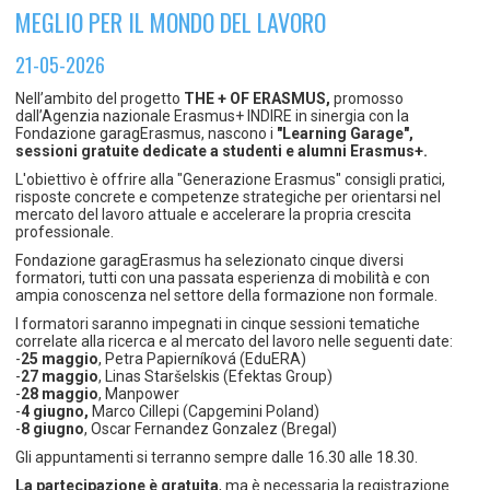
TEMPO LIBERO E SPORT
RAPPORTI UTENZA
MEGLIO PER IL MONDO DEL LAVORO
Coordinamento Provinciale Ferrarese Informagiovani
SOCIALE
21-05-2026
Nell’ambito del progetto
THE + OF ERASMUS,
promosso
dall’Agenzia nazionale Erasmus+ INDIRE in sinergia con la
Fondazione garagErasmus, nascono i
"Learning Garage",
sessioni gratuite dedicate a studenti e alumni Erasmus+.
L'obiettivo è offrire alla "Generazione Erasmus" consigli pratici,
risposte concrete e competenze strategiche per orientarsi nel
mercato del lavoro attuale e accelerare la propria crescita
professionale.
Fondazione garagErasmus ha selezionato cinque diversi
formatori, tutti con una passata esperienza di mobilità e con
ampia conoscenza nel settore della formazione non formale.
I formatori saranno impegnati in cinque sessioni tematiche
correlate alla ricerca e al mercato del lavoro nelle seguenti date:
-
25 maggio
, Petra Papierníková (EduERA)
-
27 maggio
, Linas Staršelskis (Efektas Group)
-
28 maggio
, Manpower
-
4 giugno,
Marco Cillepi (Capgemini Poland)
-
8 giugno
, Oscar Fernandez Gonzalez (Bregal)
Gli appuntamenti si terranno sempre dalle 16.30 alle 18.30.
La partecipazione è gratuita
, ma è necessaria la registrazione