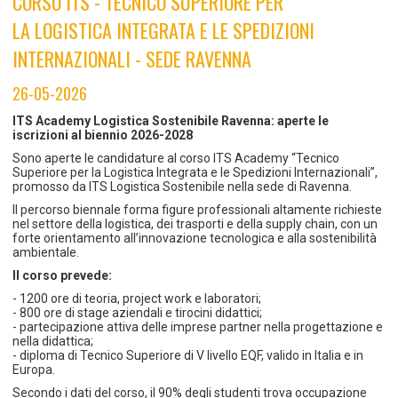
CORSO ITS - TECNICO SUPERIORE PER
TEMPO LIBERO E SPORT
RAPPORTI UTENZA
LA LOGISTICA INTEGRATA E LE SPEDIZIONI
Coordinamento Provinciale Ferrarese Informagiovani
SOCIALE
INTERNAZIONALI - SEDE RAVENNA
26-05-2026
ITS Academy Logistica Sostenibile Ravenna: aperte le
iscrizioni al biennio 2026-2028
Sono aperte le candidature al corso ITS Academy “Tecnico
Superiore per la Logistica Integrata e le Spedizioni Internazionali”,
promosso da ITS Logistica Sostenibile nella sede di Ravenna.
Il percorso biennale forma figure professionali altamente richieste
nel settore della logistica, dei trasporti e della supply chain, con un
forte orientamento all’innovazione tecnologica e alla sostenibilità
ambientale.
Il corso prevede:
- 1200 ore di teoria, project work e laboratori;
- 800 ore di stage aziendali e tirocini didattici;
- partecipazione attiva delle imprese partner nella progettazione e
nella didattica;
- diploma di Tecnico Superiore di V livello EQF, valido in Italia e in
Europa.
Secondo i dati del corso, il 90% degli studenti trova occupazione