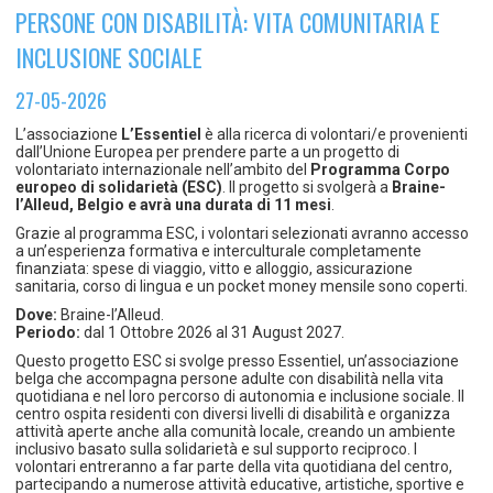
TEMPO LIBERO E SPORT
RAPPORTI UTENZA
PERSONE CON DISABILITÀ: VITA COMUNITARIA E
Coordinamento Provinciale Ferrarese Informagiovani
INCLUSIONE SOCIALE
SOCIALE
27-05-2026
L’associazione
L’Essentiel
è alla ricerca di volontari/e provenienti
dall’Unione Europea per prendere parte a un progetto di
volontariato internazionale nell’ambito del
Programma Corpo
europeo di solidarietà (ESC)
. Il progetto si svolgerà a
Braine-
l’Alleud, Belgio e avrà una durata di 11 mesi
.
Grazie al programma ESC, i volontari selezionati avranno accesso
a un’esperienza formativa e interculturale completamente
finanziata: spese di viaggio, vitto e alloggio, assicurazione
sanitaria, corso di lingua e un pocket money mensile sono coperti.
Dove:
Braine-l’Alleud.
Periodo:
dal 1 Ottobre 2026 al 31 August 2027.
Questo progetto ESC si svolge presso Essentiel, un’associazione
belga che accompagna persone adulte con disabilità nella vita
quotidiana e nel loro percorso di autonomia e inclusione sociale. Il
centro ospita residenti con diversi livelli di disabilità e organizza
attività aperte anche alla comunità locale, creando un ambiente
inclusivo basato sulla solidarietà e sul supporto reciproco. I
volontari entreranno a far parte della vita quotidiana del centro,
partecipando a numerose attività educative, artistiche, sportive e