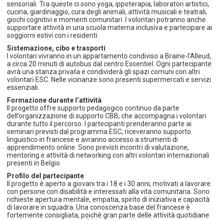
sensoriali. Tra queste ci sono yoga, ippoterapia, laboratori artistici,
cucina, giardinaggio, cura degli animali, attività musicali e teatrali,
giochi cognitivi e momenti comunitari. I volontari potranno anche
supportare attività in una scuola materna inclusiva e partecipare ai
soggiorni estivi con i residenti.
Sistemazione, cibo e trasporti
I volontari vivranno in un appartamento condiviso a Braine-l’Alleud,
a circa 20 minuti di autobus dal centro Essentiel. Ogni partecipante
avrà una stanza privata e condividerà gli spazi comuni con altri
volontari ESC. Nelle vicinanze sono presenti supermercati e servizi
essenziali.
Formazione durante l’attività
Il progetto offre supporto pedagogico continuo da parte
dell’organizzazione di supporto CBB, che accompagna i volontari
durante tutto il percorso. I partecipanti prenderanno parte ai
seminari previsti dal programma ESC, riceveranno supporto
linguistico in francese e avranno accesso a strumenti di
apprendimento online. Sono previsti incontri di valutazione,
mentoring e attività di networking con altri volontari internazionali
presenti in Belgio.
Profilo del partecipante
Il progetto è aperto a giovani tra i 18 e i 30 anni, motivati a lavorare
con persone con disabilità e interessati alla vita comunitaria. Sono
richieste apertura mentale, empatia, spirito di iniziativa e capacità
di lavorare in squadra. Una conoscenza base del francese è
fortemente consigliata, poiché gran parte delle attività quotidiane