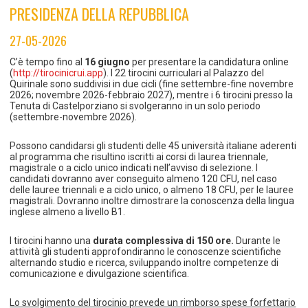
TEMPO LIBERO E SPORT
RAPPORTI UTENZA
PRESIDENZA DELLA REPUBBLICA
Coordinamento Provinciale Ferrarese Informagiovani
SOCIALE
27-05-2026
C’è tempo fino al
16 giugno
per presentare la candidatura online
(
http://tirocinicrui.app
). I 22 tirocini curriculari al Palazzo del
Quirinale sono suddivisi in due cicli (fine settembre-fine novembre
2026; novembre 2026-febbraio 2027), mentre i 6 tirocini presso la
Tenuta di Castelporziano si svolgeranno in un solo periodo
(settembre-novembre 2026).
Possono candidarsi gli studenti delle 45 università italiane aderenti
al programma che risultino iscritti ai corsi di laurea triennale,
magistrale o a ciclo unico indicati nell’avviso di selezione. I
candidati dovranno aver conseguito almeno 120 CFU, nel caso
delle lauree triennali e a ciclo unico, o almeno 18 CFU, per le lauree
magistrali. Dovranno inoltre dimostrare la conoscenza della lingua
inglese almeno a livello B1.
I tirocini hanno una
durata complessiva di 150 ore.
Durante le
attività gli studenti approfondiranno le conoscenze scientifiche
alternando studio e ricerca, sviluppando inoltre competenze di
comunicazione e divulgazione scientifica.
Lo svolgimento del tirocinio prevede un rimborso spese forfettario