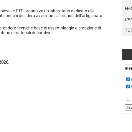
FER
topievese ETS organizza un laboratorio dedicato alla
ato per chi desidera avvicinarsi al mondo dell’artigianato
L'A
apprendere tecniche base di assemblaggio e creazione di
TO
terie e materiali decorativi.
)
2026.
Is