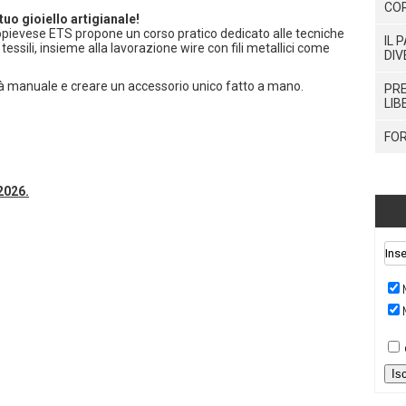
CO
tuo gioiello artigianale!
topievese ETS propone un corso pratico dedicato alle tecniche
IL 
 tessili, insieme alla lavorazione wire con fili metallici come
DIV
tà manuale e creare un accessorio unico fatto a mano.
PRE
LIB
FOR
)
2026.
Is