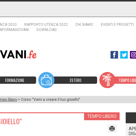
NZA 2023
RAPPORTO UTENZA 2022
CHI SIAMO
EVENTI E PROGETTI
INFORMAGIOVANI
DOWNLOAD
FORMAZIONE
ESTERO
TEMPO LIB
mpo libero
> Corso “Vieni a creare il tuo gioiello”
TEMPO LIBERO
GIOIELLO”
APE
DIS