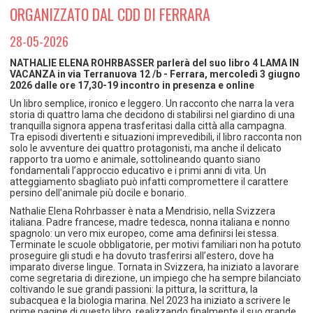
TEMPO LIBERO E SPORT
RAPPORTI UTENZA
ORGANIZZATO DAL CDD DI FERRARA
Coordinamento Provinciale Ferrarese Informagiovani
SOCIALE
28-05-2026
NATHALIE ELENA ROHRBASSER parlerà del suo libro 4 LAMA IN
VACANZA in via Terranuova 12 /b - Ferrara, mercoledì 3 giugno
2026 dalle ore 17,30-19 incontro in presenza e online
Un libro semplice, ironico e leggero. Un racconto che narra la vera
storia di quattro lama che decidono di stabilirsi nel giardino di una
tranquilla signora appena trasferitasi dalla città alla campagna.
Tra episodi divertenti e situazioni imprevedibili, il libro racconta non
solo le avventure dei quattro protagonisti, ma anche il delicato
rapporto tra uomo e animale, sottolineando quanto siano
fondamentali l’approccio educativo e i primi anni di vita. Un
atteggiamento sbagliato può infatti compromettere il carattere
persino dell’animale più docile e bonario.
Nathalie Elena Rohrbasser è nata a Mendrisio, nella Svizzera
italiana. Padre francese, madre tedesca, nonna italiana e nonno
spagnolo: un vero mix europeo, come ama definirsi lei stessa.
Terminate le scuole obbligatorie, per motivi familiari non ha potuto
proseguire gli studi e ha dovuto trasferirsi all’estero, dove ha
imparato diverse lingue. Tornata in Svizzera, ha iniziato a lavorare
come segretaria di direzione, un impiego che ha sempre bilanciato
coltivando le sue grandi passioni: la pittura, la scrittura, la
subacquea e la biologia marina. Nel 2023 ha iniziato a scrivere le
prime pagine di questo libro, realizzando finalmente il suo grande