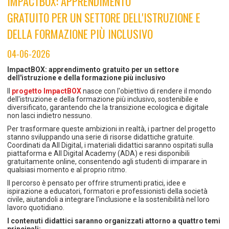
IMPACTBOX: APPRENDIMENTO
TEMPO LIBERO E SPORT
RAPPORTI UTENZA
GRATUITO PER UN SETTORE DELL'ISTRUZIONE E
Coordinamento Provinciale Ferrarese Informagiovani
SOCIALE
DELLA FORMAZIONE PIÙ INCLUSIVO
04-06-2026
ImpactBOX: apprendimento gratuito per un settore
dell'istruzione e della formazione più inclusivo
Il
progetto ImpactBOX
nasce con l'obiettivo di rendere il mondo
dell'istruzione e della formazione più inclusivo, sostenibile e
diversificato, garantendo che la transizione ecologica e digitale
non lasci indietro nessuno.
Per trasformare queste ambizioni in realtà, i partner del progetto
stanno sviluppando una serie di risorse didattiche gratuite.
Coordinati da All Digital, i materiali didattici saranno ospitati sulla
piattaforma e All Digital Academy (ADA) e resi disponibili
gratuitamente online, consentendo agli studenti di imparare in
qualsiasi momento e al proprio ritmo.
Il percorso è pensato per offrire strumenti pratici, idee e
ispirazione a educatori, formatori e professionisti della società
civile, aiutandoli a integrare l'inclusione e la sostenibilità nel loro
lavoro quotidiano.
I contenuti didattici saranno organizzati attorno a quattro temi
principali: