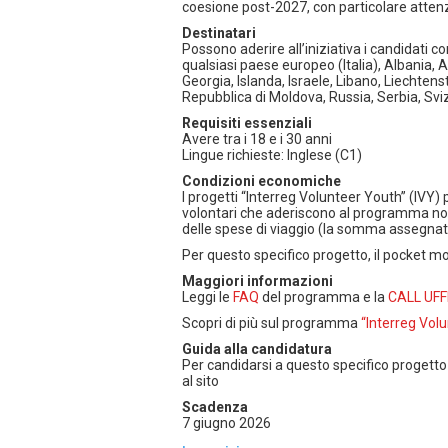
coesione post-2027, con particolare attenz
Destinatari
Possono aderire all’iniziativa i candidati c
qualsiasi paese europeo (Italia), Albania, 
Georgia, Islanda, Israele, Libano, Liechte
Repubblica di Moldova, Russia, Serbia, Svi
Requisiti essenziali
Avere tra i 18 e i 30 anni
Lingue richieste: Inglese (C1)
Condizioni economiche
I progetti “Interreg Volunteer Youth” (IVY)
volontari che aderiscono al programma nonc
delle spese di viaggio (la somma assegnat
Per questo specifico progetto, il pocket 
Maggiori informazioni
Leggi le
FAQ
del programma e la
CALL UFFI
Scopri di più sul programma
“Interreg Vol
Guida alla candidatura
Per candidarsi a questo specifico progetto
al sito
Scadenza
7 giugno 2026