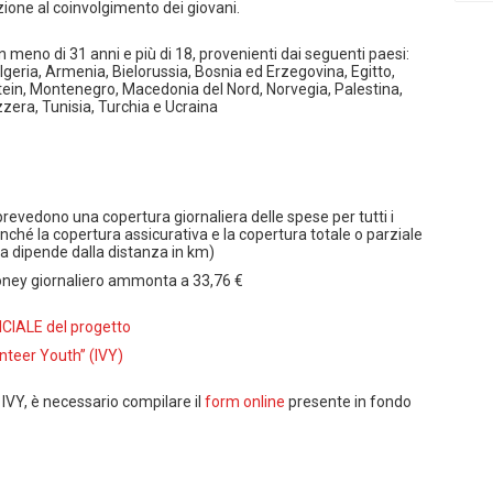
ione al coinvolgimento dei giovani.
on meno di 31 anni e più di 18, provenienti dai seguenti paesi:
Algeria, Armenia, Bielorussia, Bosnia ed Erzegovina, Egitto,
nstein, Montenegro, Macedonia del Nord, Norvegia, Palestina,
zzera, Tunisia, Turchia e Ucraina
 prevedono una copertura giornaliera delle spese per tutti i
hé la copertura assicurativa e la copertura totale o parziale
a dipende dalla distanza in km)
money giornaliero ammonta a 33,76 €
CIALE del progetto
unteer Youth” (IVY)
 IVY, è necessario compilare il
form online
presente in fondo