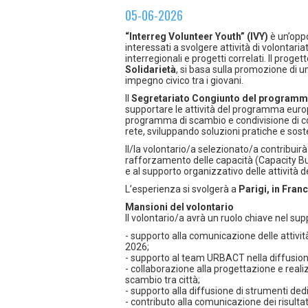
05-06-2026
“Interreg Volunteer Youth” (IVY)
è un’oppo
interessati a svolgere attività di volontari
interregionali e progetti correlati. Il proget
Solidarietà
, si basa sulla promozione di 
impegno civico tra i giovani.
Il
Segretariato Congiunto del program
supportare le attività del programma euro
programma di scambio e condivisione di co
rete, sviluppando soluzioni pratiche e soste
Il/la volontario/a selezionato/a contribuir
rafforzamento delle capacità (Capacity Buil
e al supporto organizzativo delle attività
L’esperienza si svolgerà a
Parigi, in Franc
Mansioni del volontario
Il volontario/a avrà un ruolo chiave nel supp
- supporto alla comunicazione delle attivit
2026;
- supporto al team URBACT nella diffusione
- collaborazione alla progettazione e reali
scambio tra città;
- supporto alla diffusione di strumenti dedi
- contributo alla comunicazione dei risultat