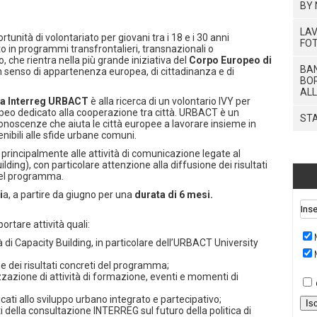
BY 
LAV
rtunità di volontariato per giovani tra i 18 e i 30 anni
FOT
ato in programmi transfrontalieri, transnazionali o
to, che rientra nella più grande iniziativa del
Corpo Europeo di
BAN
un senso di appartenenza europea, di cittadinanza e di
BOR
ALL
ma Interreg URBACT
è alla ricerca di un volontario IVY per
peo dedicato alla cooperazione tra città. URBACT è un
STA
noscenze che aiuta le città europee a lavorare insieme in
nibili alle sfide urbane comuni.
à principalmente alle attività di comunicazione legate al
ding), con particolare attenzione alla diffusione dei risultati
 del programma.
i
a, a partire da giugno per una
durata di 6 mesi.
ortare attività quali:
à di Capacity Building, in particolare dell’URBACT University
 dei risultati concreti del programma;
zzazione di attività di formazione, eventi e momenti di
cati allo sviluppo urbano integrato e partecipativo;
Is
i della consultazione INTERREG sul futuro della politica di