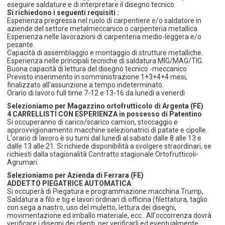
eseguire saldature e di interpretare il disegno tecnico.
Si richiedono i seguenti requisiti :
Esperienza pregressa nel ruolo di carpentiere e/o saldatore in
aziende del settore metalmeccanico o carpenteria metallica.
Esperienza nelle lavorazioni di carpenteria medio-leggera e/o
pesante.
Capacità di assemblaggio e montaggio di strutture metalliche.
Esperienza nelle principali tecniche di saldatura MIG/MAG/TIG.
Buona capacità di lettura del disegno tecnico -meccanico
Previsto inserimento in somministrazione 1+3+4+4 mesi,
finalizzato all'assunzione a tempo indeterminato.
Orario di lavoro full time 7-12 e 13-16 da lunedì a venerdì
Selezioniamo per Magazzino ortofrutticolo di Argenta (FE)
4 CARRELLISTI CON ESPERIENZA in possesso di Patentino
Si occuperanno di carico/scarico camion, stoccaggio e
approvvigionamento macchine selezionatrici di patate e cipolle.
L'orario di lavoro è su turni dal lunedì al sabato dalle 8 alle 13 e
dalle 13 alle 21. Si richiede disponibilità a svolgere straordinari, se
richiesti dalla stagionalità Contratto stagionale Ortofrutticoli-
Agrumari.
Selezioniamo per Azienda di Ferrara (FE)
ADDETTO PIEGATRICE AUTOMATICA
Si occuperà di Piegatura e programmazione macchina Trump,
Saldatura a filo e tig e lavori ordinari di officina (filettatura, taglio
con sega a nastro, uso del muletto, lettura dei disegni,
movimentazione ed imballo materiale, ecc.. All'occorrenza dovrà
verificare i disegni dei clienti, per verificarli ed eventualmente