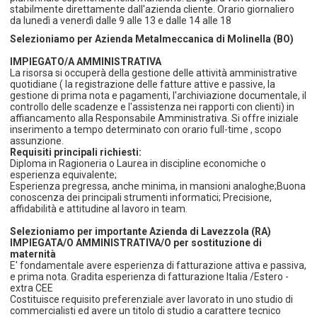
stabilmente direttamente dall'azienda cliente. Orario giornaliero
da lunedì a venerdì dalle 9 alle 13 e dalle 14 alle 18
Selezioniamo per Azienda Metalmeccanica di Molinella (BO)
IMPIEGATO/A AMMINISTRATIVA
La risorsa si occuperà della gestione delle attività amministrative
quotidiane ( la registrazione delle fatture attive e passive, la
gestione di prima nota e pagamenti, l'archiviazione documentale, il
controllo delle scadenze e l'assistenza nei rapporti con clienti) in
affiancamento alla Responsabile Amministrativa. Si offre iniziale
inserimento a tempo determinato con orario full-time , scopo
assunzione.
Requisiti principali richiesti:
Diploma in Ragioneria o Laurea in discipline economiche o
esperienza equivalente;
Esperienza pregressa, anche minima, in mansioni analoghe;Buona
conoscenza dei principali strumenti informatici; Precisione,
affidabilità e attitudine al lavoro in team.
Selezioniamo per importante Azienda di Lavezzola (RA)
IMPIEGATA/O AMMINISTRATIVA/O per sostituzione di
maternità
E' fondamentale avere esperienza di fatturazione attiva e passiva,
e prima nota. Gradita esperienza di fatturazione Italia /Estero -
extra CEE
Costituisce requisito preferenziale aver lavorato in uno studio di
commercialisti ed avere un titolo di studio a carattere tecnico