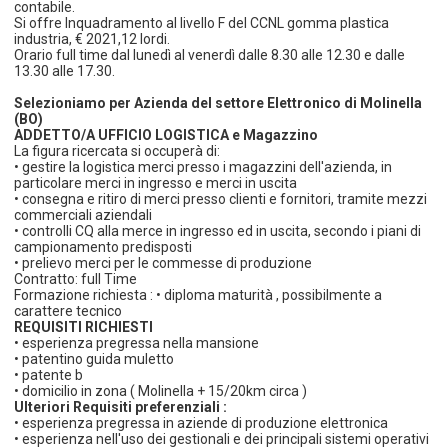
contabile.
Si offre Inquadramento al livello F del CCNL gomma plastica
industria, € 2021,12 lordi.
Orario full time dal lunedì al venerdì dalle 8.30 alle 12.30 e dalle
13.30 alle 17.30.
Selezioniamo per Azienda del settore Elettronico di Molinella
(BO)
ADDETTO/A UFFICIO LOGISTICA e Magazzino
La figura ricercata si occuperà di:
• gestire la logistica merci presso i magazzini dell'azienda, in
particolare merci in ingresso e merci in uscita
• consegna e ritiro di merci presso clienti e fornitori, tramite mezzi
commerciali aziendali
• controlli CQ alla merce in ingresso ed in uscita, secondo i piani di
campionamento predisposti
• prelievo merci per le commesse di produzione
Contratto: full Time
Formazione richiesta : • diploma maturità , possibilmente a
carattere tecnico
REQUISITI RICHIESTI
• esperienza pregressa nella mansione
• patentino guida muletto
• patente b
• domicilio in zona ( Molinella + 15/20km circa )
Ulteriori Requisiti preferenziali :
• esperienza pregressa in aziende di produzione elettronica
• esperienza nell'uso dei gestionali e dei principali sistemi operativi