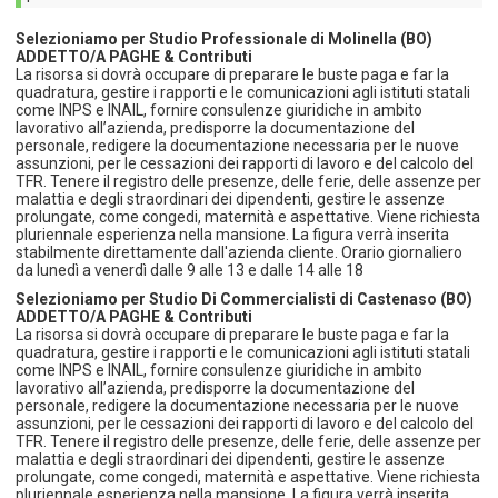
Selezioniamo per Studio Professionale di Molinella (BO)
ADDETTO/A PAGHE & Contributi
La risorsa si dovrà occupare di preparare le buste paga e far la
quadratura, gestire i rapporti e le comunicazioni agli istituti statali
come INPS e INAIL, fornire consulenze giuridiche in ambito
lavorativo all’azienda, predisporre la documentazione del
personale, redigere la documentazione necessaria per le nuove
assunzioni, per le cessazioni dei rapporti di lavoro e del calcolo del
TFR. Tenere il registro delle presenze, delle ferie, delle assenze per
malattia e degli straordinari dei dipendenti, gestire le assenze
prolungate, come congedi, maternità e aspettative. Viene richiesta
pluriennale esperienza nella mansione. La figura verrà inserita
stabilmente direttamente dall'azienda cliente. Orario giornaliero
da lunedì a venerdì dalle 9 alle 13 e dalle 14 alle 18
Selezioniamo per Studio Di Commercialisti di Castenaso (BO)
ADDETTO/A PAGHE & Contributi
La risorsa si dovrà occupare di preparare le buste paga e far la
quadratura, gestire i rapporti e le comunicazioni agli istituti statali
come INPS e INAIL, fornire consulenze giuridiche in ambito
lavorativo all’azienda, predisporre la documentazione del
personale, redigere la documentazione necessaria per le nuove
assunzioni, per le cessazioni dei rapporti di lavoro e del calcolo del
TFR. Tenere il registro delle presenze, delle ferie, delle assenze per
malattia e degli straordinari dei dipendenti, gestire le assenze
prolungate, come congedi, maternità e aspettative. Viene richiesta
pluriennale esperienza nella mansione. La figura verrà inserita