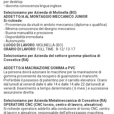
per desktop.
• discreta conoscenza lingua inglese
Selezioniamo per Azienda di Molinella (BO)
ADDETTO/A AL MONTAGGIO MECCANICO JUNIOR
Si richiede:
- Provenienza da studi in ambito meccanico (diploma o qualifica)
- Minima conoscenza del disegno meccanico
- Buona manualità e precisione
- Disponibilità immediata
- Automunito
LUOGO DI LAVORO:
MOLINELLA (BO)
ORARIO DI LAVORO:
FULL TIME : 8-12/ 13-17
Selezioniamo per Azienda del settore gomma-plastica di
Conselice (RA)
ADDETTO/A MACINAZIONE GOMMA e PVC
La persona dovrà azionare le macchine per la macinazione di
gomma proveniente da recupero di guarnizioni e manicotti.
Preferibile il possesso di patentino per il carrello elevatore. Orario
dal lunedì al venerdì dalle 6 alle 14 e dalle 14 alle 22 dal lunedì al
venerdì. Inserimento a tempo determinato ( 6 mesi ) e successiva
assunzione diretta.
Selezioniamo per Azienda Metalmeccanica di Conselice (RA)
OPERATORE CNC (CNC tornio, centro di lavoro, alesatrice)
.
Si richiede operatore addetto alla conduzione di tornio CNC, centro
di lavoro e alesatrice, responsabile dell’attrezzaggio macchina,