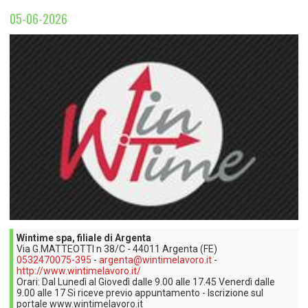
TEMPO LIBERO E SPORT
RAPPORTI UTENZA
05-06-2026
Coordinamento Provinciale Ferrarese Informagiovani
SOCIALE
Wintime spa, filiale di Argenta
Via G.MATTEOTTI n 38/C - 44011 Argenta (FE)
0532470075-395
-
argenta@wintimelavoro.it
-
http://www.wintimelavoro.it/
Orari: Dal Lunedì al Giovedì dalle 9.00 alle 17.45 Venerdì dalle
9.00 alle 17 Si riceve previo appuntamento - Iscrizione sul
portale www.wintimelavoro.it