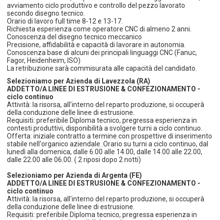
avviamento ciclo produttivo e controllo del pezzo lavorato
secondo disegno tecnico.
Orario di lavoro full time 8-12 e 13-17.
Richiesta esperienza come operatore CNC di almeno 2 anni.
Conoscenza del disegno tecnico meccanico
Precisione, affidabilità e capacità di lavorare in autonomia.
Conoscenza base di alcuni dei principali linguaggi CNC (Fanuc,
Fagor, Heidenheim, ISO)
La retribuzione sarà commisurata alle capacità del candidato.
Selezioniamo per Azienda di Lavezzola (RA)
ADDETTO/A LINEE DI ESTRUSIONE & CONFEZIONAMENTO -
ciclo continuo
Attività: la risorsa, all'interno del reparto produzione, si occuperà
della conduzione delle linee di estrusione.
Requisiti: preferibile Diploma tecnico, pregressa esperienza in
contesti produttivi, disponibilità a svolgere turni a ciclo continuo.
Offerta: iniziale contratto a termine con prospettive di inserimento
stabile nell'organico aziendale. Orario su turni a ciclo continuo, dal
lunedì alla domenica, dalle 6.00 alle 14.00, dalle 14.00 alle 22.00,
dalle 22.00 alle 06.00. ( 2 riposi dopo 2 notti)
Selezioniamo per Azienda di Argenta (FE)
ADDETTO/A LINEE DI ESTRUSIONE & CONFEZIONAMENTO -
ciclo continuo
Attività: la risorsa, all'interno del reparto produzione, si occuperà
della conduzione delle linee di estrusione.
Requisiti: preferibile Diploma tecnico, pregressa esperienza in