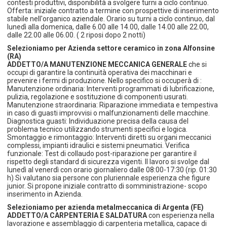
contesti produttivi, disponibilità a svolgere turni a ciclo continuo.
Offerta: iniziale contratto a termine con prospettive di inserimento
stabile nell'organico aziendale. Orario su turni a ciclo continuo, dal
lunedì alla domenica, dalle 6.00 alle 14.00, dalle 14.00 alle 22.00,
dalle 22.00 alle 06.00. ( 2 riposi dopo 2 notti)
Selezioniamo per Azienda settore ceramico in zona Alfonsine
(RA)
ADDETTO/A MANUTENZIONE MECCANICA GENERALE
che si
occupi di garantire la continuità operativa dei macchinari e
prevenire i fermi di produzione. Nello specifico si occuperà di :
Manutenzione ordinaria: Interventi programmati di lubrificazione,
pulizia, regolazione e sostituzione di componenti usurati.
Manutenzione straordinaria: Riparazione immediata e tempestiva
in caso di guasti improvvisi o malfunzionamenti delle macchine.
Diagnostica guasti: Individuazione precisa della causa del
problema tecnico utilizzando strumenti specifici e logica.
Smontaggio e rimontaggio: Interventi diretti su organi meccanici
complessi, impianti idraulici e sistemi pneumatici. Verifica
funzionale: Test di collaudo post-riparazione per garantire il
rispetto degli standard di sicurezza vigenti. Il lavoro si svolge dal
lunedì al venerdì con orario giornaliero dalle 08:00-17:30 (rip. 01:30
h) Si valutano sia persone con pluriennale esperienza che figure
junior. Si propone iniziale contratto di somministrazione- scopo
inserimento in Azienda.
Selezioniamo per azienda metalmeccanica di Argenta (FE)
ADDETTO/A CARPENTERIA E SALDATURA
con esperienza nella
lavorazione e assemblaggio di carpenteria metallica, capace di