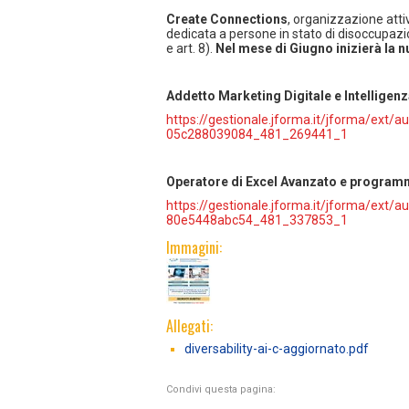
Create Connections
, organizzazione att
dedicata a persone in stato di disoccupaz
e art. 8).
Nel mese di Giugno inizierà la 
Addetto Marketing Digitale e Intelligenza
https://gestionale.jforma.it/jforma/ext
05c288039084_481_269441_1
Operatore di Excel Avanzato e program
https://gestionale.jforma.it/jforma/ext
80e5448abc54_481_337853_1
Immagini:
Allegati:
diversability-ai-c-aggiornato.pdf
Condivi questa pagina: