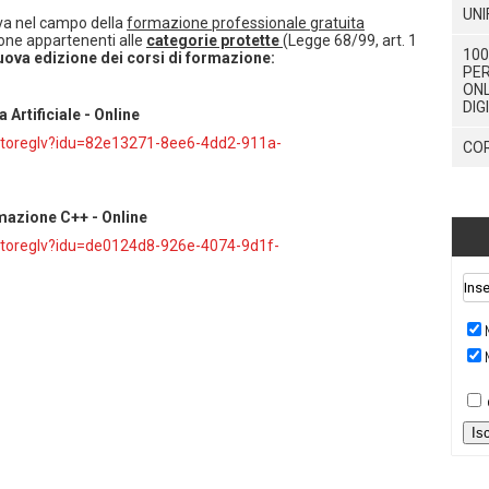
UNI
iva nel campo della
formazione professionale gratuita
ione appartenenti alle
categorie protette
(Legge 68/99, art. 1
100
nuova edizione dei corsi di formazione:
PER
ONL
DIG
 Artificiale - Online
/autoreglv?idu=82e13271-8ee6-4dd2-911a-
COR
mazione C++ - Online
/autoreglv?idu=de0124d8-926e-4074-9d1f-
Is