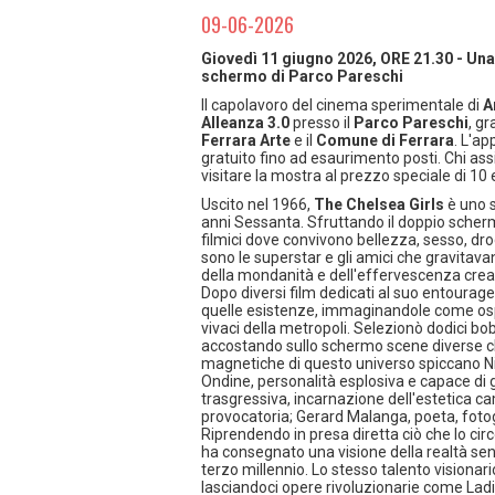
09-06-2026
Giovedì 11 giugno 2026, ORE 21.30 - Una 
schermo di Parco Pareschi
Il capolavoro del cinema sperimentale di
A
Alleanza 3.0
presso il
Parco Pareschi
, gr
Ferrara Arte
e il
Comune di Ferrara
. L'a
gratuito fino ad esaurimento posti. Chi ass
visitare la mostra al prezzo speciale di 10 
Uscito nel 1966,
The Chelsea Girls
è uno 
anni Sessanta. Sfruttando il doppio scher
filmici dove convivono bellezza, sesso, dr
sono le superstar e gli amici che gravitavan
della mondanità e dell'effervescenza creat
Dopo diversi film dedicati al suo entourag
quelle esistenze, immaginandole come ospit
vivaci della metropoli. Selezionò dodici bob
accostando sullo schermo scene diverse che
magnetiche di questo universo spiccano Ni
Ondine, personalità esplosiva e capace di g
trasgressiva, incarnazione dell'estetica ca
provocatoria; Gerard Malanga, poeta, fotog
Riprendendo in presa diretta ciò che lo ci
ha consegnato una visione della realtà senz
terzo millennio. Lo stesso talento visionari
lasciandoci opere rivoluzionarie come Ladi