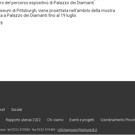
o del percorso espositivo di Palazzo dei Diamanti.
Museum di Pittsburgh, viene proiettata nell'ambito della mostra
a Palazzo dei Diamanti fino al 19 luglio.
49
port
Sociale
Rapporto utenza 2022
Chi siamo
Eventi e progetti
Coordinamento Provinc
ra - tel 0532 419590 - fax 0532 419490 -
informagiovani@comune.fe.it