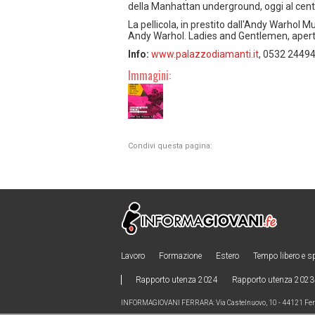
della Manhattan underground, oggi al centr
La pellicola, in prestito dall'Andy Warhol 
Andy Warhol. Ladies and Gentlemen, aperta 
Info:
www.palazzodiamanti.it
, 0532 2449
Immagini:
Condivi questa pagina:
Lavoro
Formazione
Estero
Tempo libero e s
Rapporto utenza 2024
Rapporto utenza 2023
INFORMAGIOVANI FERRARA: Via Castelnuovo, 10 - 44121 Ferra