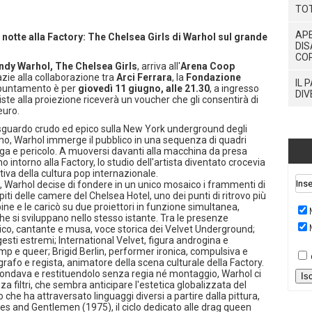
TO
APE
notte alla Factory: The Chelsea Girls di Warhol sul grande
DIS
CO
ndy Warhol, The Chelsea Girls
, arriva all'
Arena Coop
azie alla collaborazione tra
Arci Ferrara
, la
Fondazione
IL 
ppuntamento è per
giovedì 11 giugno, alle 21.30
, a ingresso
DIV
iste alla proiezione riceverà un voucher che gli consentirà di
euro.
sguardo crudo ed epico sulla New York underground degli
mo, Warhol immerge il pubblico in una sequenza di quadri
oga e pericolo. A muoversi davanti alla macchina da presa
o intorno alla Factory, lo studio dell'artista diventato crocevia
iva della cultura pop internazionale.
e, Warhol decise di fondere in un unico mosaico i frammenti di
i delle camere del Chelsea Hotel, uno dei punti di ritrovo più
ine e le caricò su due proiettori in funzione simultanea,
 si sviluppano nello stesso istante. Tra le presenze
co, cantante e musa, voce storica dei Velvet Underground;
esti estremi; International Velvet, figura androgina e
mp e queer; Brigid Berlin, performer ironica, compulsiva e
rafo e regista, animatore della scena culturale della Factory.
rcondava e restituendolo senza regia né montaggio, Warhol ci
Is
a filtri, che sembra anticipare l'estetica globalizzata del
o che ha attraversato linguaggi diversi a partire dalla pittura,
es and Gentlemen (1975), il ciclo dedicato alle drag queen