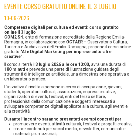
TEMPO LIBERO E SPORT
RAPPORTI UTENZA
EVENTI: CORSO GRATUITO ONLINE IL 3 LUGLIO
Coordinamento Provinciale Ferrarese Informagiovani
SOCIALE
10-06-2026
Competenze digitali per cultura ed eventi: corso gratuito
online il 3 luglio
COM2 Srl
, ente di formazione accreditato dalla Regione Emilia-
Romagna, in collaborazione con
OCTAER
– Osservatorio Cultura,
Turismo e Audiovisivo dell’Emilia-Romagna, propone il corso online
gratuito
“AI e Digital Marketing per imprese culturali e
creative”.
Il corso si terrà il
3 luglio 2026 alle ore 10:00,
avrà una durata di
180 minuti
e prevede una parte di illustrazione guidata degli
strumenti di intelligenza artificiale, una dimostrazione operativa e
un laboratorio pratico.
L’iniziativa è rivolta a persone in cerca di occupazione, giovani,
studenti, operatori culturali, associazioni, imprese creative,
organizzatori di eventi, festival, enti del terzo settore,
professionisti della comunicazione e soggetti interessati a
sviluppare competenze digitali applicate alla cultura, agli eventi e
alla creatività.
Durante l’incontro saranno presentati esempi concreti per:
promuovere eventi, attività culturali, festival e progetti creativi;
creare contenuti per social media, newsletter, comunicati e
materiali promozionali;