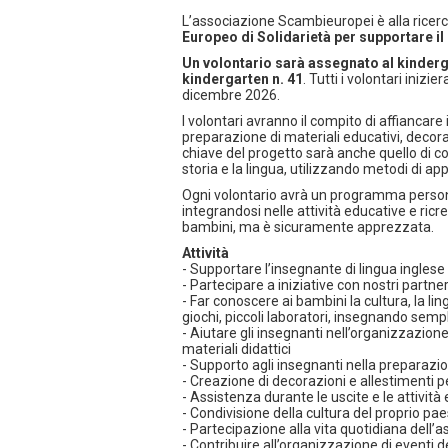
L’associazione Scambieuropei è alla ricerc
Europeo di Solidarietà per supportare il l
Un volontario sarà assegnato al kinderga
kindergarten n. 41
. Tutti i volontari inizi
dicembre 2026.
I volontari avranno il compito di affiancare 
preparazione di materiali educativi, decor
chiave del progetto sarà anche quello di co
storia e la lingua, utilizzando metodi di a
Ogni volontario avrà un programma persona
integrandosi nelle attività educative e ric
bambini, ma è sicuramente apprezzata.
Attività
- Supportare l’insegnante di lingua inglese 
- Partecipare a iniziative con nostri partner 
- Far conoscere ai bambini la cultura, la lin
giochi, piccoli laboratori, insegnando sempl
- Aiutare gli insegnanti nell’organizzazione
materiali didattici
- Supporto agli insegnanti nella preparazion
- Creazione di decorazioni e allestimenti pe
- Assistenza durante le uscite e le attività 
- Condivisione della cultura del proprio pae
- Partecipazione alla vita quotidiana dell’a
- Contribuire all’organizzazione di eventi d