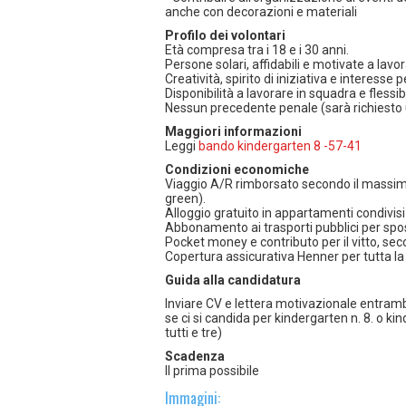
anche con decorazioni e materiali
Profilo dei volontari
Età compresa tra i 18 e i 30 anni.
Persone solari, affidabili e motivate a lavo
Creatività, spirito di iniziativa e interesse 
Disponibilità a lavorare in squadra e flessib
Nessun precedente penale (sarà richiesto u
Maggiori informazioni
Leggi
bando kindergarten 8 -57-41
Condizioni economiche
Viaggio A/R rimborsato secondo il massima
green).
Alloggio gratuito in appartamenti condivisi
Abbonamento ai trasporti pubblici per spost
Pocket money e contributo per il vitto, se
Copertura assicurativa Henner per tutta la
Guida alla candidatura
Inviare CV e lettera motivazionale entrambi
se ci si candida per kindergarten n. 8. o kin
tutti e tre)
Scadenza
Il prima possibile
Immagini: