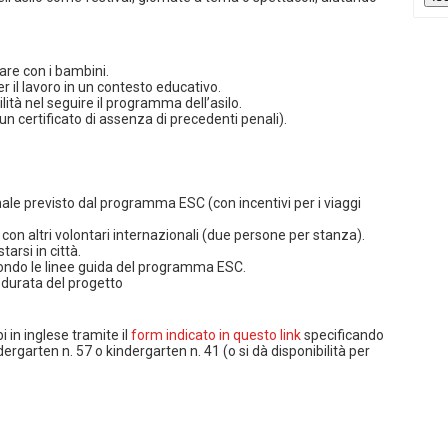
rare con i bambini.
per il lavoro in un contesto educativo.
ilità nel seguire il programma dell’asilo.
n certificato di assenza di precedenti penali).
le previsto dal programma ESC (con incentivi per i viaggi
 con altri volontari internazionali (due persone per stanza).
arsi in città.
condo le linee guida del programma ESC.
 durata del progetto
 in inglese tramite il
form indicato in questo link
specificando
dergarten n. 57 o kindergarten n. 41 (o si dà disponibilità per