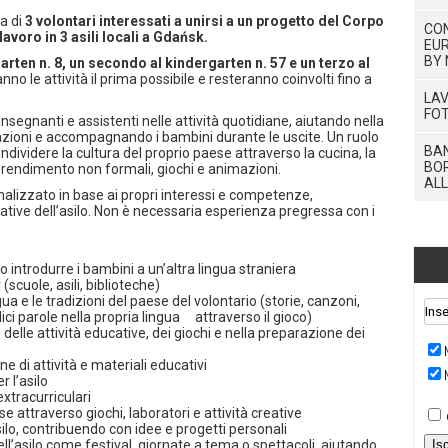
a di
3 volontari interessati a unirsi a un progetto del Corpo
CO
avoro in 3 asili locali a Gdańsk.
EUR
BY 
rten n. 8,
un secondo al kindergarten n. 57 e un terzo al
eranno le attività il prima possibile e resteranno coinvolti fino a
LAV
FOT
insegnanti e assistenti nelle attività quotidiane, aiutando nella
azioni e accompagnando i bambini durante le uscite. Un ruolo
BAN
ndividere la cultura del proprio paese attraverso la cucina, la
BOR
pprendimento non formali, giochi e animazioni.
ALL
lizzato in base ai propri interessi e competenze,
reative dell’asilo. Non è necessaria esperienza pregressa con i
o introdurre i bambini a un’altra lingua straniera
(scuole, asili, biblioteche)
gua e le tradizioni del paese del volontario (storie, canzoni,
ici parole nella propria lingua attraverso il gioco)
 delle attività educative, dei giochi e nella preparazione dei
e di attività e materiali educativi
r l’asilo
extracurriculari
se attraverso giochi, laboratori e attività creative
silo, contribuendo con idee e progetti personali
ell’asilo come festival, giornate a tema o spettacoli, aiutando
Is