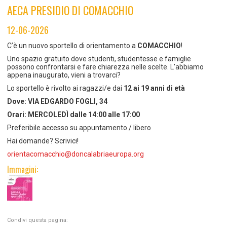
TEMPO LIBERO E SPORT
RAPPORTI UTENZA
AECA PRESIDIO DI COMACCHIO
Coordinamento Provinciale Ferrarese Informagiovani
SOCIALE
12-06-2026
C’è un nuovo sportello di orientamento a
COMACCHIO
!
Uno spazio gratuito dove studenti, studentesse e famiglie
possono confrontarsi e fare chiarezza nelle scelte. L’abbiamo
appena inaugurato, vieni a trovarci?
Lo sportello è rivolto ai ragazzi/e dai
12 ai 19 anni di età
Dove: VIA EDGARDO FOGLI, 34
Orari: MERCOLEDÌ dalle 14:00 alle 17:00
Preferibile accesso su appuntamento / libero
Hai domande? Scrivici!
orientacomacchio@doncalabriaeuropa.org
Immagini:
Condivi questa pagina: