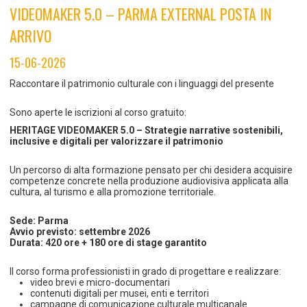
TEMPO LIBERO E SPORT
RAPPORTI UTENZA
VIDEOMAKER 5.0 – PARMA EXTERNAL POSTA IN
Coordinamento Provinciale Ferrarese Informagiovani
ARRIVO
SOCIALE
15-06-2026
Raccontare il patrimonio culturale con i linguaggi del presente
Sono aperte le iscrizioni al corso gratuito:
HERITAGE VIDEOMAKER 5.0 – Strategie narrative sostenibili,
inclusive e digitali per valorizzare il patrimonio
Un percorso di alta formazione pensato per chi desidera acquisire
competenze concrete nella produzione audiovisiva applicata alla
cultura, al turismo e alla promozione territoriale.
Sede: Parma
Avvio previsto: settembre 2026
Durata: 420 ore + 180 ore di stage garantito
Il corso forma professionisti in grado di progettare e realizzare:
video brevi e micro-documentari
contenuti digitali per musei, enti e territori
campagne di comunicazione culturale multicanale