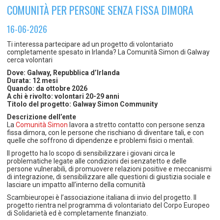
TEMPO LIBERO E SPORT
RAPPORTI UTENZA
COMUNITÀ PER PERSONE SENZA FISSA DIMORA
Coordinamento Provinciale Ferrarese Informagiovani
SOCIALE
16-06-2026
Ti interessa partecipare ad un progetto di volontariato
completamente spesato in Irlanda? La Comunità Simon di Galway
cerca volontari
Dove: Galway, Repubblica d’Irlanda
Durata: 12 mesi
Quando: da ottobre 2026
A chi è rivolto: volontari 20-29 anni
Titolo del progetto: Galway Simon Community
Descrizione dell’ente
La
Comunità Simon
lavora a stretto contatto con persone senza
fissa dimora, con le persone che rischiano di diventare tali, e con
quelle che soffrono di dipendenze e problemi fisici o mentali.
Il progetto ha lo scopo di sensibilizzare i giovani circa le
problematiche legate alle condizioni dei senzatetto e delle
persone vulnerabili, di promuovere relazioni positive e meccanismi
di integrazione, di sensibilizzare alle questioni di giustizia sociale e
lasciare un impatto all’interno della comunità
Scambieuropei è l’associazione italiana di invio del progetto. Il
progetto rientra nel programma di volontariato del Corpo Europeo
di Solidarietà ed è completamente finanziato.