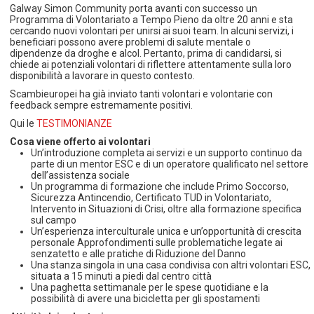
Galway Simon Community porta avanti con successo un
Programma di Volontariato a Tempo Pieno da oltre 20 anni e sta
cercando nuovi volontari per unirsi ai suoi team. In alcuni servizi, i
beneficiari possono avere problemi di salute mentale o
dipendenze da droghe e alcol. Pertanto, prima di candidarsi, si
chiede ai potenziali volontari di riflettere attentamente sulla loro
disponibilità a lavorare in questo contesto.
Scambieuropei ha già inviato tanti volontari e volontarie con
feedback sempre estremamente positivi.
Qui le
TESTIMONIANZE
Cosa viene offerto ai volontari
Un’introduzione completa ai servizi e un supporto continuo da
parte di un mentor ESC e di un operatore qualificato nel settore
dell’assistenza sociale
Un programma di formazione che include Primo Soccorso,
Sicurezza Antincendio, Certificato TUD in Volontariato,
Intervento in Situazioni di Crisi, oltre alla formazione specifica
sul campo
Un’esperienza interculturale unica e un’opportunità di crescita
personale Approfondimenti sulle problematiche legate ai
senzatetto e alle pratiche di Riduzione del Danno
Una stanza singola in una casa condivisa con altri volontari ESC,
situata a 15 minuti a piedi dal centro città
Una paghetta settimanale per le spese quotidiane e la
possibilità di avere una bicicletta per gli spostamenti