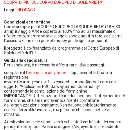
SCOPRI DI PIU’ SUL CORPO EUROPEO DI SOLIDARIETA’
Leggi l’
INFOPACK
Condizioni economiche
Come sempre per il CORPO EUROPEO DI SOLIDARIETA’ (18 – 30
anni), il viaggio A/R è coperto al 100% fino ad un massimale di
riferimento, mentre vitto e alloggio sono pagati in toto, così come
l’assicurazione e un pocket money per le spese personal
Il progetto è co-finanziato dal programma del Corpo Europeo di
Solidarietà dell’UE
Guida alla candidatura
Per candidarsi, è necessario effetturare i due passaggi:
compilare il
form online dei partner,
dopo aver effettuato la
registrazione
inviare CV in inglese a infosvescambieuropei@gmail.com con
oggetto “Application ESC Galway Simon Community”
confermando la compilazione del form online
IMPORTANTE:
Referenze: indicare due persone di riferimento nel
form online, che saranno eventualmente contattate
dall’organizzazione ospitante. Non devono obbligatoriamente
essere dei profili lavorativi, ma persone che conoscete e vi
stimano.
Ai soli volontari selezionati verrà richiesto il certificato dei carichi
pendenti dal proprio Paese di origine. (NB: eventuali precedenti