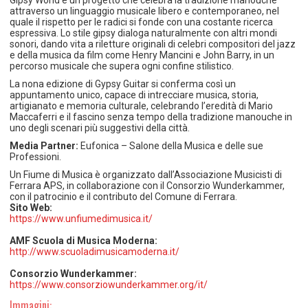
attraverso un linguaggio musicale libero e contemporaneo, nel
quale il rispetto per le radici si fonde con una costante ricerca
espressiva. Lo stile gipsy dialoga naturalmente con altri mondi
sonori, dando vita a riletture originali di celebri compositori del jazz
e della musica da film come Henry Mancini e John Barry, in un
percorso musicale che supera ogni confine stilistico.
La nona edizione di Gypsy Guitar si conferma così un
appuntamento unico, capace di intrecciare musica, storia,
artigianato e memoria culturale, celebrando l’eredità di Mario
Maccaferri e il fascino senza tempo della tradizione manouche in
uno degli scenari più suggestivi della città.
Media Partner:
Eufonica – Salone della Musica e delle sue
Professioni.
Un Fiume di Musica è organizzato dall’Associazione Musicisti di
Ferrara APS, in collaborazione con il Consorzio Wunderkammer,
con il patrocinio e il contributo del Comune di Ferrara.
Sito Web:
https://www.unfiumedimusica.it/
AMF Scuola di Musica Moderna:
http://www.scuoladimusicamoderna.it/
Consorzio Wunderkammer:
https://www.consorziowunderkammer.org/it/
Immagini: