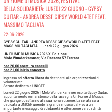
UN FIUME DI MUSICA 2026, FESTIVAL
TEMPO LIBERO E SPORT
RAPPORTI UTENZA
DELLA SOLIDARIETÀ: LUNEDÌ 22 GIUGNO - GYPSY
Coordinamento Provinciale Ferrarese Informagiovani
SOCIALE
GUITAR - ANDREA DESSI’ GIPSY WORLD 4TET FEAT.
MASSIMO TAGLIATA
22-06-2026
GYPSY GUITAR - ANDREA DESSI’ GIPSY WORLD 4TET FEAT.
MASSIMO TAGLIATA - Lunedì 22 giugno 2026
UN FIUME DI MUSICA 2026 XI Edizione
Molo Wunderkammer, Via Darsena 57 Ferrara
ore 20,00 apertura cancelli
ore 21,00 inizio concerto
Ingresso ad
offerta libera
da destinarsi alle organizzazioni di
volontariato:
Serata dedicata a
UNICEF
Lunedì 22 giugno 2026 il Molo Wunderkammer ospita Gypsy Guitar,
appuntamento ormai storico della rassegna Un Fiume di Musica,
che giunge quest’anno alla sua nona edizione. La serata sarà
dedicata a UNICEF, unendo la grande musica dal vivo a un
importante messaggio di solidarietà e attenzione verso i diritti