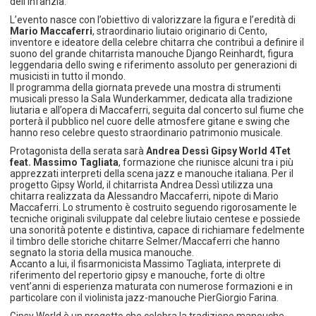
dell’infanzia.
L’evento nasce con l’obiettivo di valorizzare la figura e l’eredità di
Mario Maccaferri
, straordinario liutaio originario di Cento,
inventore e ideatore della celebre chitarra che contribuì a definire il
suono del grande chitarrista manouche Django Reinhardt, figura
leggendaria dello swing e riferimento assoluto per generazioni di
musicisti in tutto il mondo.
Il programma della giornata prevede una mostra di strumenti
musicali presso la Sala Wunderkammer, dedicata alla tradizione
liutaria e all’opera di Maccaferri, seguita dal concerto sul fiume che
porterà il pubblico nel cuore delle atmosfere gitane e swing che
hanno reso celebre questo straordinario patrimonio musicale.
Protagonista della serata sarà
Andrea Dessì Gipsy World 4Tet
feat. Massimo Tagliata
, formazione che riunisce alcuni tra i più
apprezzati interpreti della scena jazz e manouche italiana. Per il
progetto Gipsy World, il chitarrista Andrea Dessì utilizza una
chitarra realizzata da Alessandro Maccaferri, nipote di Mario
Maccaferri. Lo strumento è costruito seguendo rigorosamente le
tecniche originali sviluppate dal celebre liutaio centese e possiede
una sonorità potente e distintiva, capace di richiamare fedelmente
il timbro delle storiche chitarre Selmer/Maccaferri che hanno
segnato la storia della musica manouche.
Accanto a lui, il fisarmonicista Massimo Tagliata, interprete di
riferimento del repertorio gipsy e manouche, forte di oltre
vent’anni di esperienza maturata con numerose formazioni e in
particolare con il violinista jazz-manouche PierGiorgio Farina.
Gipsy World è un progetto che celebra la tradizione manouche