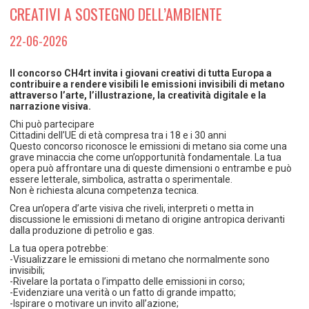
TEMPO LIBERO E SPORT
RAPPORTI UTENZA
CREATIVI A SOSTEGNO DELL’AMBIENTE
Coordinamento Provinciale Ferrarese Informagiovani
SOCIALE
22-06-2026
Il concorso CH4rt invita i giovani creativi di tutta Europa a
contribuire a rendere visibili le emissioni invisibili di metano
attraverso l’arte, l’illustrazione, la creatività digitale e la
narrazione visiva.
Chi può partecipare
Cittadini dell’UE di età compresa tra i 18 e i 30 anni
Questo concorso riconosce le emissioni di metano sia come una
grave minaccia che come un’opportunità fondamentale. La tua
opera può affrontare una di queste dimensioni o entrambe e può
essere letterale, simbolica, astratta o sperimentale.
Non è richiesta alcuna competenza tecnica.
Crea un’opera d’arte visiva che riveli, interpreti o metta in
discussione le emissioni di metano di origine antropica derivanti
dalla produzione di petrolio e gas.
La tua opera potrebbe:
-Visualizzare le emissioni di metano che normalmente sono
invisibili;
-Rivelare la portata o l’impatto delle emissioni in corso;
-Evidenziare una verità o un fatto di grande impatto;
-Ispirare o motivare un invito all’azione;