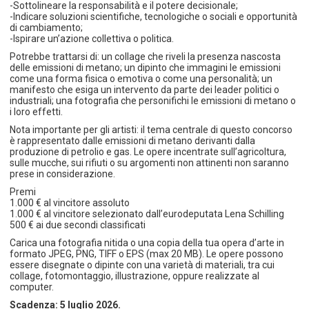
-Sottolineare la responsabilità e il potere decisionale;
-Indicare soluzioni scientifiche, tecnologiche o sociali e opportunità
di cambiamento;
-Ispirare un’azione collettiva o politica.
Potrebbe trattarsi di: un collage che riveli la presenza nascosta
delle emissioni di metano; un dipinto che immagini le emissioni
come una forma fisica o emotiva o come una personalità; un
manifesto che esiga un intervento da parte dei leader politici o
industriali; una fotografia che personifichi le emissioni di metano o
i loro effetti.
Nota importante per gli artisti: il tema centrale di questo concorso
è rappresentato dalle emissioni di metano derivanti dalla
produzione di petrolio e gas. Le opere incentrate sull’agricoltura,
sulle mucche, sui rifiuti o su argomenti non attinenti non saranno
prese in considerazione.
Premi
1.000 € al vincitore assoluto
1.000 € al vincitore selezionato dall’eurodeputata Lena Schilling
500 € ai due secondi classificati
Carica una fotografia nitida o una copia della tua opera d’arte in
formato JPEG, PNG, TIFF o EPS (max 20 MB). Le opere possono
essere disegnate o dipinte con una varietà di materiali, tra cui
collage, fotomontaggio, illustrazione, oppure realizzate al
computer.
Scadenza: 5 luglio 2026.