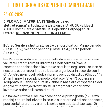
TEMPO LIBERO E SPORT
RAPPORTI UTENZA
ELETTROTECNICA IIS COPERNICO CARPEGGIANI
Coordinamento Provinciale Ferrarese Informagiovani
SOCIALE
24-06-2026
DIPLOMA DI MATURITA' IN "Elettronica ed
Elettrotecnica"
articolazione Elettronica ISTRUZIONE DEGLI
ADULTI Corso Serale Statale "IIS Copernico Carpeggiani di
Ferrara"
ISCRIZIONI ENTRO IL 15 OTTOBRE
Il Corso Serale è strutturato su tre periodi didattici: Primo periodo
(Classi 1 e 2); Secondo periodo (Classi 3 e 4); Terzo periodo
(Classe 5)
Per l'accesso ai diversi periodi ed alle diverse classi è necessario
valutare i crediti formali, informali e non formali (cioè le
esperienze scolastiche e lavorative acquisite negli anni); se non hai
nessuna esperienza il nostro Istituto organizza, in accordo con il
CPIA (Istruzione degli adulti), il primo periodo didattico (Classe 1° e
2°) in 1 anno.Il secondo periodo didattico ( 3° e 4°) può essere
sviluppato in 1 anno oppure in 2 anno in base alle competenze del
singolo studente,derivanti da studi pregressi o esperienze
lavorative attinenti il corso di studi.
Se hai solo il titolo di scuola secondaria di primo grado (ex Terza
media) oppure hai iniziato la scuola superiore ed hai abbandonato,
puoi contattarci e troveremo la soluzione adatta al tuo caso. Si