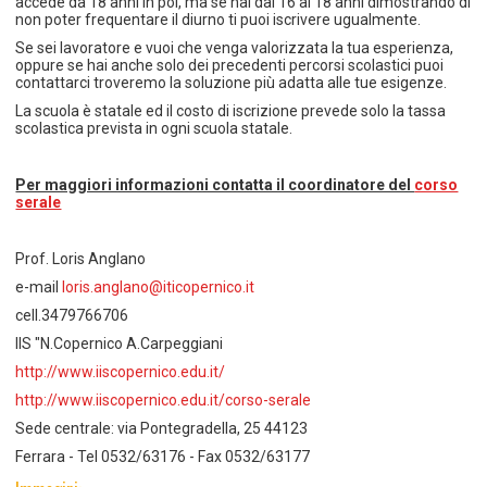
accede da 18 anni in poi, ma se hai dai 16 ai 18 anni dimostrando di
non poter frequentare il diurno ti puoi iscrivere ugualmente.
Se sei lavoratore e vuoi che venga valorizzata la tua esperienza,
oppure se hai anche solo dei precedenti percorsi scolastici puoi
contattarci troveremo la soluzione più adatta alle tue esigenze.
La scuola è statale ed il costo di iscrizione prevede solo la tassa
scolastica prevista in ogni scuola statale.
Per maggiori informazioni contatta il coordinatore del
corso
serale
Prof. Loris Anglano
e-mail
loris.anglano@iticopernico.it
cell.3479766706
IIS "N.Copernico A.Carpeggiani
http://www.iiscopernico.edu.it/
http://www.iiscopernico.edu.it/corso-serale
Sede centrale: via Pontegradella, 25 44123
Ferrara - Tel 0532/63176 - Fax 0532/63177