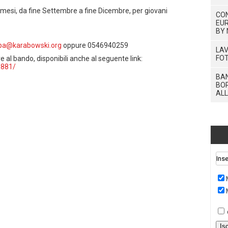
 mesi, da fine Settembre a fine Dicembre, per giovani
CO
EUR
BY 
pa@karabowski.org
oppure 0546940259
LAV
FOT
ve al bando, disponibili anche al seguente link:
1881/
BAN
BOR
ALL
Is