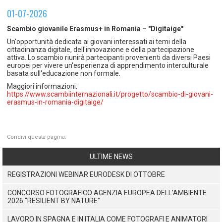
TEMPO LIBERO E SPORT
RAPPORTI UTENZA
01-07-2026
Coordinamento Provinciale Ferrarese Informagiovani
SOCIALE
Scambio giovanile Erasmus+ in Romania – "Digitaige"
Un'opportunità dedicata ai giovani interessati ai temi della
cittadinanza digitale, dell'innovazione e della partecipazione
attiva. Lo scambio riunirà partecipanti provenienti da diversi Paesi
europei per vivere un'esperienza di apprendimento interculturale
basata sull'educazione non formale.
Maggiori informazioni:
https://www.scambiinternazionali.it/progetto/scambio-di-giovani-
erasmus-in-romania-digitaige/
Condivi questa pagina:
ULTIME NEWS
REGISTRAZIONI WEBINAR EURODESK DI OTTOBRE
CONCORSO FOTOGRAFICO AGENZIA EUROPEA DELL’AMBIENTE
2026 “RESILIENT BY NATURE”
LAVORO IN SPAGNA E IN ITALIA COME FOTOGRAFI E ANIMATORI