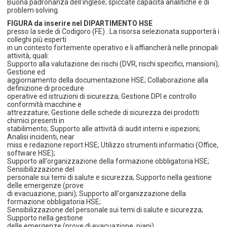
Buona padronanza dell'inglese; spiccate capacità analitiche e di
problem solving.
FIGURA da inserire nel DIPARTIMENTO HSE
presso la sede di Codigoro (FE) . La risorsa selezionata supporterà i
colleghi più esperti
in un contesto fortemente operativo e li affiancherà nelle principali
attività, quali:
Supporto alla valutazione dei rischi (DVR, rischi specifici, mansioni);
Gestione ed
aggiornamento della documentazione HSE; Collaborazione alla
definizione di procedure
operative ed istruzioni di sicurezza; Gestione DPI e controllo
conformità macchine e
attrezzature; Gestione delle schede di sicurezza dei prodotti
chimici presenti in
stabilimento; Supporto alle attività di audit interni e ispezioni;
Analisi incidenti, near
miss e redazione report HSE; Utilizzo strumenti informatici (Office,
software HSE);
Supporto all'organizzazione della formazione obbligatoria HSE;
Sensibilizzazione del
personale sui temi di salute e sicurezza; Supporto nella gestione
delle emergenze (prove
di evacuazione, piani); Supporto all'organizzazione della
formazione obbligatoria HSE;
Sensibilizzazione del personale sui temi di salute e sicurezza;
Supporto nella gestione
delle emergenze (prove di evacuazione, piani).