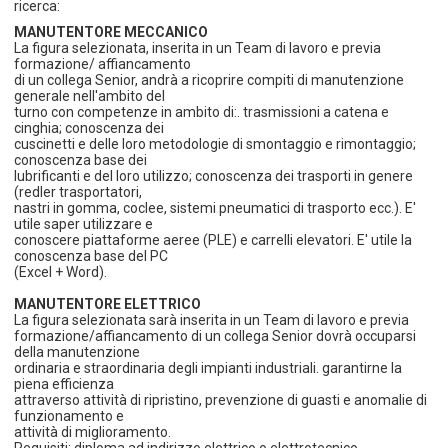
ricerca:
MANUTENTORE MECCANICO
La figura selezionata, inserita in un Team di lavoro e previa
formazione/ affiancamento
di un collega Senior, andrà a ricoprire compiti di manutenzione
generale nell'ambito del
turno con competenze in ambito di:. trasmissioni a catena e
cinghia; conoscenza dei
cuscinetti e delle loro metodologie di smontaggio e rimontaggio;
conoscenza base dei
lubrificanti e del loro utilizzo; conoscenza dei trasporti in genere
(redler trasportatori,
nastri in gomma, coclee, sistemi pneumatici di trasporto ecc.). E'
utile saper utilizzare e
conoscere piattaforme aeree (PLE) e carrelli elevatori. E' utile la
conoscenza base del PC
(Excel + Word).
MANUTENTORE ELETTRICO
La figura selezionata sarà inserita in un Team di lavoro e previa
formazione/affiancamento di un collega Senior dovrà occuparsi
della manutenzione
ordinaria e straordinaria degli impianti industriali. garantirne la
piena efficienza
attraverso attività di ripristino, prevenzione di guasti e anomalie di
funzionamento e
attività di miglioramento.
Requisiti: diploma ad indirizzo elettrico o elettrotecnico,