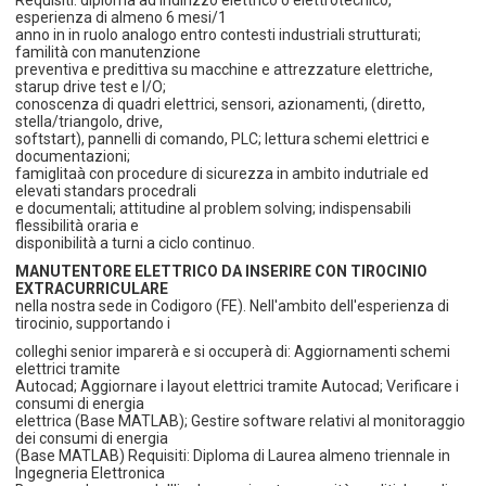
esperienza di almeno 6 mesi/1
anno in in ruolo analogo entro contesti industriali strutturati;
familità con manutenzione
preventiva e predittiva su macchine e attrezzature elettriche,
starup drive test e I/O;
conoscenza di quadri elettrici, sensori, azionamenti, (diretto,
stella/triangolo, drive,
softstart), pannelli di comando, PLC; lettura schemi elettrici e
documentazioni;
famiglitaà con procedure di sicurezza in ambito indutriale ed
elevati standars procedrali
e documentali; attitudine al problem solving; indispensabili
flessibilità oraria e
disponibilità a turni a ciclo continuo.
MANUTENTORE ELETTRICO DA INSERIRE CON TIROCINIO
EXTRACURRICULARE
nella nostra sede in Codigoro (FE). Nell'ambito dell'esperienza di
tirocinio, supportando i
colleghi senior imparerà e si occuperà di: Aggiornamenti schemi
elettrici tramite
Autocad; Aggiornare i layout elettrici tramite Autocad; Verificare i
consumi di energia
elettrica (Base MATLAB); Gestire software relativi al monitoraggio
dei consumi di energia
(Base MATLAB) Requisiti: Diploma di Laurea almeno triennale in
Ingegneria Elettronica