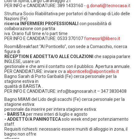
Lido di Spina, Largo Caravaggio 21
PER INFO e CANDIDATURE: 389 1433160 -
g.donati@tecnocasa.it
Struttura Socio Riabilitativa per portatori di handicap di Lido delle
Nazioni (Fe)
ricerca INFERMIERI PROFESSIONALI
con possibilità di
collaborazione con partita
iva. Orario full time e/o part time
PER INFO E CANDIDATURE: 0533 370107
fomessrl@libero.it
Room&Breakfast "Al Ponticello", con sede a Comacchio, ricerca
figura di
RECEPTION E ADDETTA/O ALLE COLAZIONI
che sappia parlare
INGLESE, usare un
gestionale e che ami il contatto con il pubblico. Apertura annuale.
PER CANDIDATURE: inviare cv a
alponticello@alponticello.it
Bagno Sarah di Porto Garibaldi (Fe) cerca personale per la
stagione estiva in
qualità di BARISTA .
PER INFO E CANDIDATURE: info@bagnosarah.it – 347 3830408
Bagno MIAMI del Lido degli scacchi (Fe) cerca personale per la
stagione estiva:
personale da inserire per intera stagione estiva:
- BARISTA
per mesi interi di luglio e agosto
- ADDETTO/A PANINOTECA
solo week end per potenziamento
staff.
Requisiti richiesti: necessario essere muniti di alloggio in zona, il
bagno non offre
alloggio.