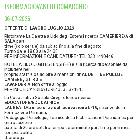
TEMPO LIBERO E SPORT
RAPPORTI UTENZA
INFORMAGIOVANI DI COMACCHIO
Coordinamento Provinciale Ferrarese Informagiovani
SOCIALE
06-07-2026
OFFERTE DI LAVORO LUGLIO 2026
Ristorante La Caletta a Lido degli Estensi ricerca
CAMERIERE/A di
SALA
part
time (solo serale) da subito fino alla fine di agosto.
Turno dalle 18.00 alle 24.00
PER INFORMAZIONI E CANDIDATURE : TEL 333 1490446
HOTEL A LIDO DEGLI ESTENSI (FE) è alla ricerca di personale da
includere nel
proprio staff e da adibire a mansioni di:
ADDETTI/E PULIZIE
CAMERE , STIRO E
LAVANDERIA
. Non offre alloggio.
PER INFO E CANDIDATURE: 0533 324845
La Cooperativa Sociale Girogirotondo ricerca:
EDUCATORE/EDUCATRICE
LAUREATO/a in scienze dell’educazione L-19,
scienze della
Formazione Primaria,
Pedagogia, Psicologia, Tecnico della Riabilitazione Psichiatrica per
una posizione
aperta di 20 ore sett.li a tempo determinato part time per 6 mesi
con possibilità
di proroga.