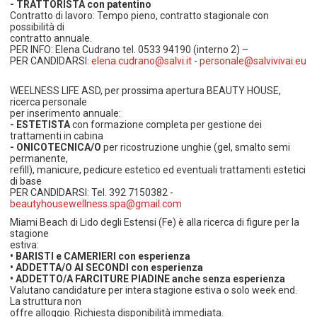
- TRATTORISTA con patentino
Contratto di lavoro: Tempo pieno, contratto stagionale con
possibilità di
contratto annuale.
PER INFO: Elena Cudrano tel. 0533 94190 (interno 2) –
PER CANDIDARSI:
elena.cudrano@salvi.it
-
personale@salvivivai.eu
WEELNESS LIFE ASD, per prossima apertura BEAUTY HOUSE,
ricerca personale
per inserimento annuale:
- ESTETISTA
con formazione completa per gestione dei
trattamenti in cabina
- ONICOTECNICA/O
per ricostruzione unghie (gel, smalto semi
permanente,
refill), manicure, pedicure estetico ed eventuali trattamenti estetici
di base
PER CANDIDARSI: Tel. 392 7150382 -
beautyhousewellness.spa@gmail.com
Miami Beach di Lido degli Estensi (Fe) è alla ricerca di figure per la
stagione
estiva:
• BARISTI e CAMERIERI con esperienza
• ADDETTA/O AI SECONDI con esperienza
• ADDETTO/A FARCITURE PIADINE anche senza esperienza
Valutano candidature per intera stagione estiva o solo week end.
La struttura non
offre alloggio. Richiesta disponibilità immediata.