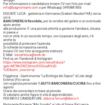
Per informazioni e candidature inviare CV con foto per mail :
info@bagnomiami.com
o per Whatsapp 3490881856
EISCAFE' LUCA - gelateria in Germania (Graben-Neudorf KA) cerca
un/a
BANCONIERE/A flessibile,
per la vendita del gelato e un eventuale
aiuto anche
alla produzione. E' una piccola attività a gestione familiare, situata
in paese e
non in città. In un secondo tempo, con il passare degli anni, c’è
anche la
possibilità di prelevare l’azienda.
Si richiede la massima serietà.
Inviare CV con foto al seguente indirizzo:
E-Mail :
eiscafeluca@web.de
Find us on: Facebook & Instagram
https://www.instagram.com/eiscafeluca?
igsh=MTNhZWZ2ems3OG5oaA%3D
%3D&utm_source=qr
Friggitoria - Gastronomia "La Bottega dei Sapori" di Lido degli
Estensi (Fe) cerca
con urgenza personale
1 AIUTO BANCONIERA/CUCINA
fino a fine
agosto.
Orario da concordare in base al periodo.
Si valutano anche figure in età di apprendistato.
PER INFO E CANDIDATURE:
debora.ferroni@libero.it
Ristorante Pizzeria "Allo Scoglio" a Lido di Spina (Fe) cerca