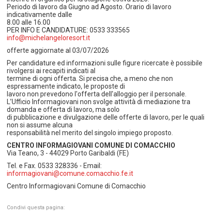
Periodo di lavoro da Giugno ad Agosto. Orario di lavoro
indicativamente dalle
8.00 alle 16.00
PER INFO E CANDIDATURE: 0533 333565
info@michelangeloresort.it
offerte aggiornate al 03/07/2026
Per candidature ed informazioni sulle figure ricercate è possibile
rivolgersi ai recapiti indicati al
termine di ogni offerta. Si precisa che, a meno che non
espressamente indicato, le proposte di
lavoro non prevedono l'offerta dell'alloggio per il personale.
L’Ufficio Informagiovani non svolge attività di mediazione tra
domanda e offerta di lavoro, ma solo
di pubblicazione e divulgazione delle offerte di lavoro, per le quali
non si assume alcuna
responsabilità nel merito del singolo impiego proposto.
CENTRO INFORMAGIOVANI COMUNE DI COMACCHIO
Via Teano, 3 - 44029 Porto Garibaldi (FE)
Tel. e Fax. 0533 328336 - Email:
informagiovani@comune.comacchio.fe.it
Centro Informagiovani Comune di Comacchio
Condivi questa pagina: