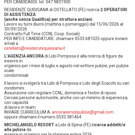
PER CANDIDARSI: tel. 347 9831900
RESIDENZE QUISISANA di OSTELLATO (FE) ricerca
2 OPERATORI
DI ASSISTENZA
(anche senza Qualifica) per struttura anziani.
Lavoro su turni diurni (mattina o pomeriggio) dal 15/06/2026 al
30/09/2026.
Contratto Full Time (CCNL Coop. Sociali)
PER INFO E CANDIDATURE: chiamare 0533 681025 oppure inviare
email a
ostellato@residenzequisisana.it
L’AGENZIA ANCORA
di Lido Pomposa è alla ricerca di figure da
inserire in
organico per i mesi di luglio e agosto nel settore pulizie, per pulizie
scale
condominiali.
Il lavoro si svolgerà tra Lido di Pomposa e Lido degli Scacchi su vari
condomini.
Assunzione con regolare CCNL, domenica e festivi di riposo.
Cercasi persone automunite, anche con un minimo di esperienza,
con capacità
di lavoro in team.
INVIARE CURRICULUM A:
ancoraservizipulizie@gmail.com
oppure chiamare il numero 0533 381464
MICHELANGELO RESORT
a Lido di Spina (FE)
ricerca addetti/e
alle pulizie
da
inserire in organico per la stagione estiva 2026.