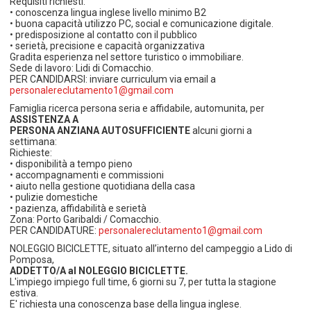
Requisiti richiesti:
• conoscenza lingua inglese livello minimo B2
• buona capacità utilizzo PC, social e comunicazione digitale.
• predisposizione al contatto con il pubblico
• serietà, precisione e capacità organizzativa
Gradita esperienza nel settore turistico o immobiliare.
Sede di lavoro: Lidi di Comacchio.
PER CANDIDARSI: inviare curriculum via email a
personalereclutamento1@gmail.com
Famiglia ricerca persona seria e affidabile, automunita, per
ASSISTENZA A
PERSONA ANZIANA AUTOSUFFICIENTE
alcuni giorni a
settimana:
Richieste:
• disponibilità a tempo pieno
• accompagnamenti e commissioni
• aiuto nella gestione quotidiana della casa
• pulizie domestiche
• pazienza, affidabilità e serietà
Zona: Porto Garibaldi / Comacchio.
PER CANDIDATURE:
personalereclutamento1@gmail.com
NOLEGGIO BICICLETTE, situato all’interno del campeggio a Lido di
Pomposa,
ADDETTO/A al NOLEGGIO BICICLETTE.
L'impiego impiego full time, 6 giorni su 7, per tutta la stagione
estiva.
E' richiesta una conoscenza base della lingua inglese.