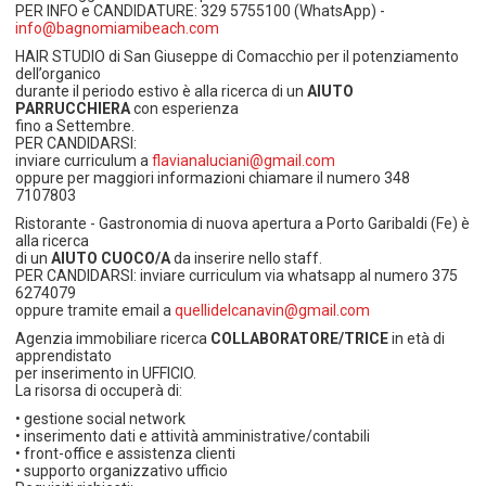
PER INFO e CANDIDATURE: 329 5755100 (WhatsApp) -
info@bagnomiamibeach.com
HAIR STUDIO di San Giuseppe di Comacchio per il potenziamento
dell’organico
durante il periodo estivo è alla ricerca di un
AIUTO
PARRUCCHIERA
con esperienza
fino a Settembre.
PER CANDIDARSI:
inviare curriculum a
flavianaluciani@gmail.com
oppure per maggiori informazioni chiamare il numero 348
7107803
Ristorante - Gastronomia di nuova apertura a Porto Garibaldi (Fe) è
alla ricerca
di un
AIUTO CUOCO/A
da inserire nello staff.
PER CANDIDARSI: inviare curriculum via whatsapp al numero 375
6274079
oppure tramite email a
quellidelcanavin@gmail.com
Agenzia immobiliare ricerca
COLLABORATORE/TRICE
in età di
apprendistato
per inserimento in UFFICIO.
La risorsa di occuperà di:
• gestione social network
• inserimento dati e attività amministrative/contabili
• front-office e assistenza clienti
• supporto organizzativo ufficio