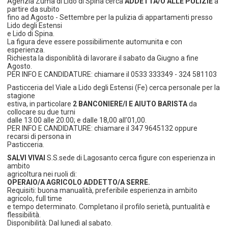
Agenzia Zuma di Lido di Spina cerca
ADDETTA/O ALLE PULIZIE
a
partire da subito
fino ad Agosto - Settembre per la pulizia di appartamenti presso
Lido degli Estensi
e Lido di Spina.
La figura deve essere possibilimente automunita e con
esperienza.
Richiesta la disponiblità di lavorare il sabato da Giugno a fine
Agosto.
PER INFO E CANDIDATURE: chiamare il 0533 333349 - 324 581103
Pasticceria del Viale a Lido degli Estensi (Fe) cerca personale per la
stagione
estiva, in particolare
2 BANCONIERE/I E AIUTO BARISTA
da
collocare su due turni
dalle 13.00 alle 20.00; e dalle 18,00 all’01,00.
PER INFO E CANDIDATURE: chiamare il 347 9645132 oppure
recarsi di persona in
Pasticceria.
SALVI VIVAI
S.S.sede di Lagosanto cerca figure con esperienza in
ambito
agricoltura nei ruoli di:
OPERAIO/A AGRICOLO ADDETTO/A SERRE.
Requisiti: buona manualità, preferibile esperienza in ambito
agricolo, full time
e tempo determinato. Completano il profilo serietà, puntualità e
flessibilità.
Disponibilità: Dal lunedì al sabato.