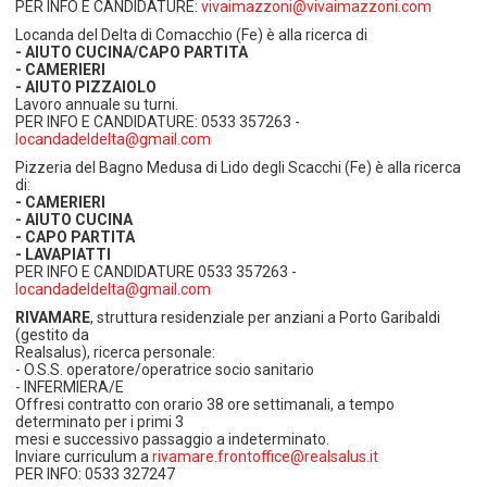
PER INFO E CANDIDATURE:
vivaimazzoni@vivaimazzoni.com
Locanda del Delta di Comacchio (Fe) è alla ricerca di
- AIUTO CUCINA/CAPO PARTITA
- CAMERIERI
- AIUTO PIZZAIOLO
Lavoro annuale su turni.
PER INFO E CANDIDATURE: 0533 357263 -
locandadeldelta@gmail.com
Pizzeria del Bagno Medusa di Lido degli Scacchi (Fe) è alla ricerca
di:
- CAMERIERI
- AIUTO CUCINA
- CAPO PARTITA
- LAVAPIATTI
PER INFO E CANDIDATURE 0533 357263 -
locandadeldelta@gmail.com
RIVAMARE
, struttura residenziale per anziani a Porto Garibaldi
(gestito da
Realsalus), ricerca personale:
- O.S.S. operatore/operatrice socio sanitario
- INFERMIERA/E
Offresi contratto con orario 38 ore settimanali, a tempo
determinato per i primi 3
mesi e successivo passaggio a indeterminato.
Inviare curriculum a
rivamare.frontoffice@realsalus.it
PER INFO: 0533 327247