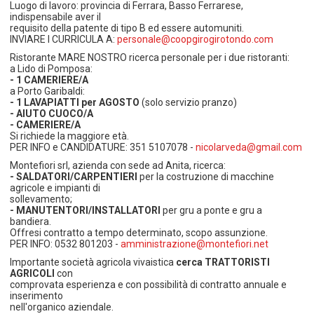
Luogo di lavoro: provincia di Ferrara, Basso Ferrarese,
indispensabile aver il
requisito della patente di tipo B ed essere automuniti.
INVIARE I CURRICULA A:
personale@coopgirogirotondo.com
Ristorante MARE NOSTRO ricerca personale per i due ristoranti:
a Lido di Pomposa:
- 1 CAMERIERE/A
a Porto Garibaldi:
- 1 LAVAPIATTI per AGOSTO
(solo servizio pranzo)
- AIUTO CUOCO/A
- CAMERIERE/A
Si richiede la maggiore età.
PER INFO e CANDIDATURE: 351 5107078 -
nicolarveda@gmail.com
Montefiori srl, azienda con sede ad Anita, ricerca:
- SALDATORI/CARPENTIERI
per la costruzione di macchine
agricole e impianti di
sollevamento;
- MANUTENTORI/INSTALLATORI
per gru a ponte e gru a
bandiera.
Offresi contratto a tempo determinato, scopo assunzione.
PER INFO: 0532 801203 -
amministrazione@montefiori.net
Importante società agricola vivaistica
cerca TRATTORISTI
AGRICOLI
con
comprovata esperienza e con possibilità di contratto annuale e
inserimento
nell'organico aziendale.