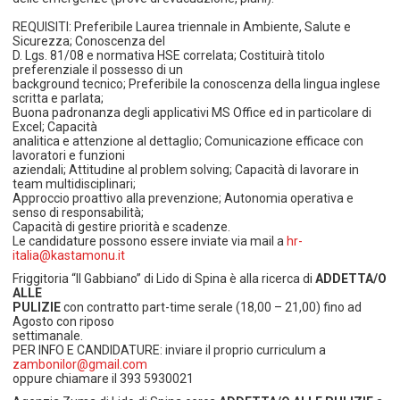
REQUISITI: Preferibile Laurea triennale in Ambiente, Salute e
Sicurezza; Conoscenza del
D. Lgs. 81/08 e normativa HSE correlata; Costituirà titolo
preferenziale il possesso di un
background tecnico; Preferibile la conoscenza della lingua inglese
scritta e parlata;
Buona padronanza degli applicativi MS Office ed in particolare di
Excel; Capacità
analitica e attenzione al dettaglio; Comunicazione efficace con
lavoratori e funzioni
aziendali; Attitudine al problem solving; Capacità di lavorare in
team multidisciplinari;
Approccio proattivo alla prevenzione; Autonomia operativa e
senso di responsabilità;
Capacità di gestire priorità e scadenze.
Le candidature possono essere inviate via mail a
hr-
italia@kastamonu.it
Friggitoria “Il Gabbiano” di Lido di Spina è alla ricerca di
ADDETTA/O
ALLE
PULIZIE
con contratto part-time serale (18,00 – 21,00) fino ad
Agosto con riposo
settimanale.
PER INFO E CANDIDATURE: inviare il proprio curriculum a
zambonilor@gmail.com
oppure chiamare il 393 5930021