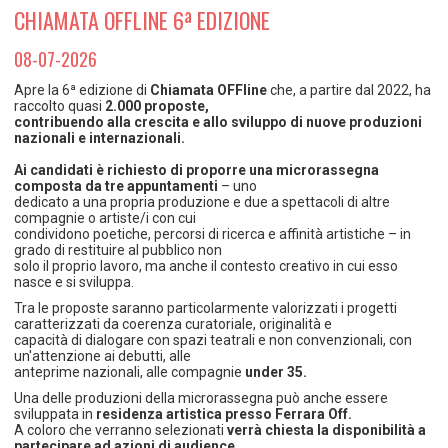
TEMPO LIBERO E SPORT
RAPPORTI UTENZA
CHIAMATA OFFLINE 6ª EDIZIONE
Coordinamento Provinciale Ferrarese Informagiovani
SOCIALE
08-07-2026
Apre la 6ª edizione di
Chiamata OFFline
che, a partire dal 2022, ha
raccolto quasi
2.000 proposte,
contribuendo alla crescita e allo sviluppo di nuove produzioni
nazionali e internazionali.
Ai candidati è richiesto di proporre una microrassegna
composta da tre appuntamenti
– uno
dedicato a una propria produzione e due a spettacoli di altre
compagnie o artiste/i con cui
condividono poetiche, percorsi di ricerca e affinità artistiche – in
grado di restituire al pubblico non
solo il proprio lavoro, ma anche il contesto creativo in cui esso
nasce e si sviluppa.
Tra le proposte saranno particolarmente valorizzati i progetti
caratterizzati da coerenza curatoriale, originalità e
capacità di dialogare con spazi teatrali e non convenzionali, con
un'attenzione ai debutti, alle
anteprime nazionali, alle compagnie
under 35.
Una delle produzioni della microrassegna può anche essere
sviluppata in
residenza artistica presso Ferrara Off.
A coloro che verranno selezionati
verrà chiesta la disponibilità a
partecipare ad azioni di audience