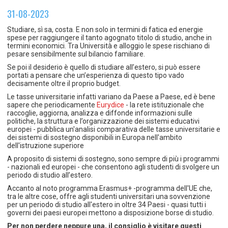
TEMPO LIBERO E SPORT
RAPPORTI UTENZA
31-08-2023
Coordinamento Provinciale Ferrarese Informagiovani
SOCIALE
Studiare, sì sa, costa. E non solo in termini di fatica ed energie
spese per raggiungere il tanto agognato titolo di studio, anche in
termini economici. Tra Università e alloggio le spese rischiano di
pesare sensibilmente sul bilancio familiare.
Se poi il desiderio è quello di studiare all’estero, si può essere
portati a pensare che un’esperienza di questo tipo vado
decisamente oltre il proprio budget.
Le tasse universitarie infatti variano da Paese a Paese, ed è bene
sapere che periodicamente
Eurydice
- la rete istituzionale che
raccoglie, aggiorna, analizza e diffonde informazioni sulle
politiche, la struttura e l’organizzazione dei sistemi educativi
europei - pubblica un'analisi comparativa delle tasse universitarie e
dei sistemi di sostegno disponibili in Europa nell'ambito
dell'istruzione superiore
A proposito di
sistemi di sostegno
, sono sempre di più i programmi
- nazionali ed europei - che consentono agli studenti di svolgere un
periodo di studio all’estero.
Accanto al noto programma
Erasmus+
-programma dell'UE che,
tra le altre cose, offre agli studenti universitari una sovvenzione
per un periodo di studio all'estero in oltre 34 Paesi - quasi tutti i
governi dei paesi europei mettono a disposizione borse di studio.
Per non perdere neppure una, il consiglio è visitare questi