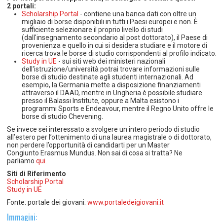
2 portali:
Scholarship Portal
-
contiene una banca dati con oltre un
migliaio di borse disponibili in tutti i Paesi europei e non. È
sufficiente selezionare il proprio livello di studi
(dall'insegnamento secondario al post dottorato), il Paese di
provenienza e quello in cui si desidera studiare e il motore di
ricerca trova le borse di studio corrispondenti al profilo indicato.
Study in UE
- sui siti web dei ministeri nazionali
dell'istruzione/università potrai trovare informazioni sulle
borse di studio destinate agli studenti internazionali. Ad
esempio, la
Germania
mette a disposizione finanziamenti
attraverso il
DAAD
, mentre in Ungheria è possibile studiare
presso il
Balassi Institute
, oppure a Malta esistono i
programmi
Sports e Endeavour
, mentre il Regno Unito offre le
borse di studio
Chevening
.
Se invece sei interessato a svolgere un intero periodo di studio
all’estero per l’ottenimento di una laurea magistrale o di dottorato,
non perdere l’opportunità di candidarti per un Master
Congiunto Erasmus Mundus. Non sai di cosa si tratta? Ne
parliamo
qui.
Siti di Riferimento
Scholarship Portal
Study in UE
Fonte: portale dei giovani:
www.portaledeigiovani.it
Immagini: