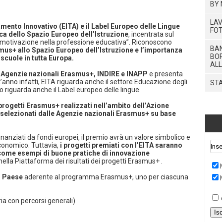
BY 
LAV
ento Innovativo (EITA) e il Label Europeo delle Lingue
FOT
ica dello Spazio Europeo dell’Istruzione
, incentrata sul
motivazione nella professione educativa”. Riconoscono
BAN
us+ allo Spazio Europeo dell’Istruzione e l’importanza
BOR
scuole in tutta Europa.
ALL
e Agenzie nazionali Erasmus+, INDIRE e INAPP
e presenta
’anno infatti, EITA riguarda anche il settore Educazione degli
STA
to riguarda anche il Label europeo delle lingue.
progetti Erasmus+ realizzati nell’ambito dell’Azione
, selezionati dalle Agenzie nazionali Erasmus+ su base
inanziati da fondi europei, il premio avrà un valore simbolico e
conomico. Tuttavia,
i progetti premiati con l’EITA saranno
 come esempi di buone pratiche di innovazione
nella Piattaforma dei risultati dei progetti Erasmus+ .
i Paese
aderente al programma Erasmus+, uno per ciascuna
ia con percorsi generali)
Is