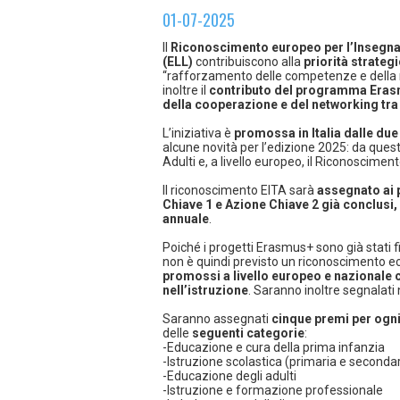
01-07-2025
Il
Riconoscimento europeo per l’Insegnam
(ELL)
contribuiscono alla
priorità strateg
“rafforzamento delle competenze e della 
inoltre il
contributo del programma Erasm
della cooperazione e del networking tra 
L’iniziativa è
promossa in Italia dalle du
alcune novità per l’edizione 2025: da quest
Adulti e, a livello europeo, il Riconoscimen
Il riconoscimento EITA sarà
assegnato ai 
Chiave 1 e Azione Chiave 2 già conclusi
annuale
.
Poiché i progetti Erasmus+ sono già stati f
non è quindi previsto un riconoscimento e
promossi a livello europeo e nazionale
nell’istruzione
. Saranno inoltre segnalati 
Saranno assegnati
cinque premi per ogn
delle
seguenti categorie
:
-Educazione e cura della prima infanzia
-Istruzione scolastica (primaria e secondar
-Educazione degli adulti
-Istruzione e formazione professionale