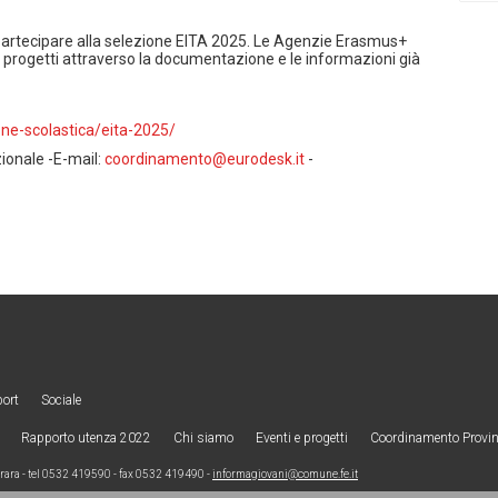
partecipare alla selezione EITA 2025. Le Agenzie Erasmus+
 progetti attraverso la documentazione e le informazioni già
ne-scolastica/eita-2025/
ionale -E-mail:
coordinamento@eurodesk.it
-
port
Sociale
Rapporto utenza 2022
Chi siamo
Eventi e progetti
Coordinamento Provinc
ra - tel 0532 419590 - fax 0532 419490 -
informagiovani@comune.fe.it