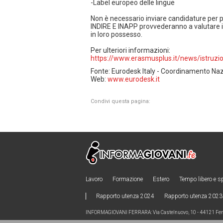
-Label europeo delle lingue
Non è necessario inviare candidature per 
INDIRE E INAPP provvederanno a valutare i
in loro possesso.
Per ulteriori informazioni:
https://www.erasmusplus.it/news/istruzio
Fonte: Eurodesk Italy - Coordinamento Naz
Web:
www.eurodesk.it
Condivi questa pagina:
Lavoro
Formazione
Estero
Tempo libero e s
Rapporto utenza 2024
Rapporto utenza 2023
INFORMAGIOVANI FERRARA: Via Castelnuovo, 10 - 44121 Ferra