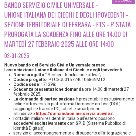
TEMPO LIBERO E SPORT
RAPPORTI UTENZA
BANDO SERVIZIO CIVILE UNIVERSALE -
Coordinamento Provinciale Ferrarese Informagiovani
UNIONE ITALIANA DEI CIECHI E DEGLI IPOVEDENTI -
SOCIALE
SEZIONE TERRITORIALE DI FERRARA - ETS - E' STATA
PROROGATA LA SCADENZA FINO ALLE ORE 14.00 DI
MARTEDÌ 27 FEBBRAIO 2025 ALLE ORE 14:00
03-01-2025
Nuovo bando del Servizio Civile Universale presso
l'associazione Unione Italiana dei Ciechi e degli Ipovedenti.
Nome progetto
:" Sentieri di inclusione attiva";
Codice progetto
: PTCSU0015724010686NMTX;
Codice sede
: 171398;
Scadenza presentazione domanda
ore 14,00 di martedì 27
febbraio 2025;
La domanda di partecipazione
è presentabile esclusivamente
online attraverso la piattaforma Domande on Line (DOL)
raggiungibile tramite PC, tablet e smartphone
all'indirizzo
https://domandaonline.serviziocivile.it
I cittadini italiani residenti in Italia o all’estero possono
accedervi esclusivamente con SPID
(Sistema Pubblico di
Identità Digitale);
servizio di accompagnamento e di supporto all'integrazione e