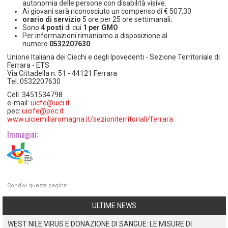
autonomia delle persone con disabilità visive.
Ai giovani sarà riconosciuto un compenso di € 507,30
orario di servizio
5 ore per 25 ore settimanali;
Sono
4 posti
di cui
1 per GMO
Per informazioni rimaniamo a disposizione al
numero
0532207630
Unione Italiana dei Ciechi e degli Ipovedenti - Sezione Territoriale di
Ferrara - ETS
Via Cittadella n. 51 - 44121 Ferrara
Tel. 0532207630
Cell. 3451534798
e-mail:
uicfe@uici.it
pec:
uicife@pec.it
www.uiciemiliaromagna.it/sezioniterritoriali/ferrara
Immagini:
Condivi questa pagina:
ULTIME NEWS
WEST NILE VIRUS E DONAZIONE DI SANGUE: LE MISURE DI