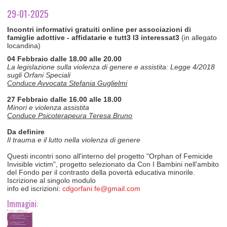
TEMPO LIBERO E SPORT
RAPPORTI UTENZA
29-01-2025
Coordinamento Provinciale Ferrarese Informagiovani
SOCIALE
I
ncontri informativi gratuiti online per associazioni di
famiglie adottive - affidatarie e tutt3 l3 interessat3
(in allegato
locandina)
04 Febbraio dalle 18.00 alle 20.00
La legislazione sulla violenza di genere e assistita: Legge 4/2018
sugli Orfani Speciali
Conduce Avvocata Stefania Guglielmi
27 Febbraio dalle 16.00 alle 18.00
Minori e violenza assistita
Conduce Psicoterapeura Teresa Bruno
Da definire
Il trauma e il lutto nella violenza di genere
Questi incontri sono all'interno del progetto "Orphan of Femicide
Invisible victim", progetto selezionato da Con I Bambini nell'ambito
del Fondo per il contrasto della povertà educativa minorile.
Iscrizione al singolo modulo
info
ed iscrizioni
:
cdgorfani.fe@gmail.com
Immagini: