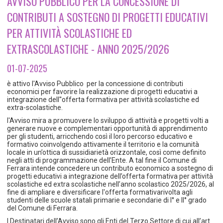
AVVISO PUBBLICO PER LA CONCESSIONE DI
TEMPO LIBERO E SPORT
RAPPORTI UTENZA
CONTRIBUTI A SOSTEGNO DI PROGETTI EDUCATIVI
Coordinamento Provinciale Ferrarese Informagiovani
SOCIALE
PER ATTIVITÀ SCOLASTICHE ED
EXTRASCOLASTICHE - ANNO 2025/2026
01-07-2025
è attivo l'Avviso Pubblico
per la concessione di contributi
economici per favorire la realizzazione di progetti educativi a
integrazione dell''offerta formativa per attività scolastiche ed
extra-scolastiche.
l'Avviso mira a promuovere lo sviluppo di attività e progetti volti a
generare nuove e complementari opportunità di apprendimento
per gli studenti, arricchendo così il loro percorso educativo e
formativo coinvolgendo attivamente il territorio e la comunità
locale in un’ottica di sussidiarietà orizzontale, così come definito
negli atti di programmazione dell’Ente. A tal fine il Comune di
Ferrara intende concedere un contributo economico a sostegno di
progetti educativi a integrazione dell’offerta formativa per attività
scolastiche ed extra scolastiche nell’anno scolastico 2025/2026, al
fine di ampliare e diversificare l'offerta formativarivolta agli
studenti delle scuole statali primarie e secondarie di I° e II° grado
del Comune di Ferrara.
I Destinatari dell’Avviso sono gli Enti del Terzo Settore di cui all’art.