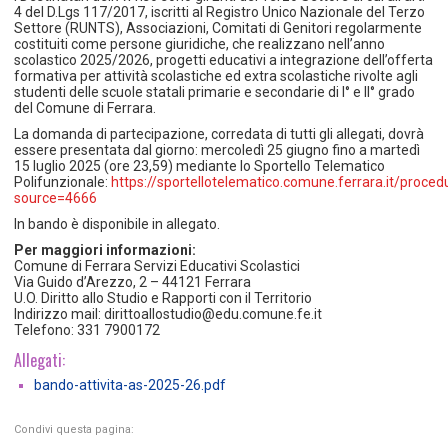
4 del D.Lgs 117/2017, iscritti al Registro Unico Nazionale del Terzo
Settore (RUNTS), Associazioni, Comitati di Genitori regolarmente
costituiti come persone giuridiche, che realizzano nell’anno
scolastico 2025/2026, progetti educativi a integrazione dell’offerta
formativa per attività scolastiche ed extra scolastiche rivolte agli
studenti delle scuole statali primarie e secondarie di I° e II° grado
del Comune di Ferrara.
La domanda di partecipazione, corredata di tutti gli allegati, dovrà
essere presentata dal giorno: mercoledì 25 giugno fino a martedì
15 luglio 2025 (ore 23,59) mediante lo Sportello Telematico
Polifunzionale:
https://sportellotelematico.comune.ferrara.it/pr
source=4666
In bando è disponibile in allegato.
Per maggiori informazioni:
Comune di Ferrara Servizi Educativi Scolastici
Via Guido d’Arezzo, 2 – 44121 Ferrara
U.O. Diritto allo Studio e Rapporti con il Territorio
Indirizzo mail: dirittoallostudio@edu.comune.fe.it
Telefono: 331 7900172
Allegati:
bando-attivita-as-2025-26.pdf
Condivi questa pagina: