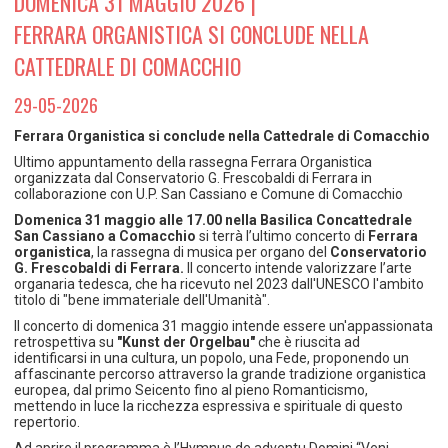
DOMENICA 31 MAGGIO 2026 |
TEMPO LIBERO E SPORT
RAPPORTI UTENZA
FERRARA ORGANISTICA SI CONCLUDE NELLA
Coordinamento Provinciale Ferrarese Informagiovani
SOCIALE
CATTEDRALE DI COMACCHIO
29-05-2026
Ferrara Organistica si conclude nella Cattedrale di Comacchio
Ultimo appuntamento della rassegna Ferrara Organistica
organizzata dal Conservatorio G. Frescobaldi di Ferrara in
collaborazione con U.P. San Cassiano e Comune di Comacchio
Domenica 31 maggio alle 17.00
nella Basilica Concattedrale
San Cassiano a Comacchio
si terrà l’ultimo concerto di
Ferrara
organistica
, la rassegna di musica per organo del
Conservatorio
G. Frescobaldi di Ferrara.
Il concerto intende valorizzare l’arte
organaria tedesca, che ha ricevuto nel 2023 dall'UNESCO l'ambito
titolo di "bene immateriale dell'Umanità".
Il concerto di domenica 31 maggio intende essere un'appassionata
retrospettiva su
"Kunst der Orgelbau"
che è riuscita ad
identificarsi in una cultura, un popolo, una Fede, proponendo un
affascinante percorso attraverso la grande tradizione organistica
europea, dal primo Seicento fino al pieno Romanticismo,
mettendo in luce la ricchezza espressiva e spirituale di questo
repertorio.
Ad aprire il programma è l’Hymnus de adventu Domini “Veni