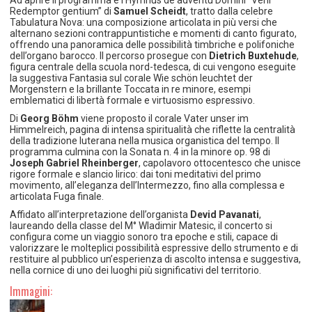
Redemptor gentium” di
Samuel Scheidt
, tratto dalla celebre
Tabulatura Nova: una composizione articolata in più versi che
alternano sezioni contrappuntistiche e momenti di canto figurato,
offrendo una panoramica delle possibilità timbriche e polifoniche
dell’organo barocco. Il percorso prosegue con
Dietrich Buxtehude
,
figura centrale della scuola nord-tedesca, di cui vengono eseguite
la suggestiva Fantasia sul corale Wie schön leuchtet der
Morgenstern e la brillante Toccata in re minore, esempi
emblematici di libertà formale e virtuosismo espressivo.
Di
Georg Böhm
viene proposto il corale Vater unser im
Himmelreich, pagina di intensa spiritualità che riflette la centralità
della tradizione luterana nella musica organistica del tempo. Il
programma culmina con la Sonata n. 4 in la minore op. 98 di
Joseph Gabriel Rheinberger
, capolavoro ottocentesco che unisce
rigore formale e slancio lirico: dai toni meditativi del primo
movimento, all’eleganza dell’Intermezzo, fino alla complessa e
articolata Fuga finale.
Affidato all’interpretazione dell’organista
Devid Pavanati
,
laureando della classe del M° Wladimir Matesic, il concerto si
configura come un viaggio sonoro tra epoche e stili, capace di
valorizzare le molteplici possibilità espressive dello strumento e di
restituire al pubblico un’esperienza di ascolto intensa e suggestiva,
nella cornice di uno dei luoghi più significativi del territorio.
Immagini: