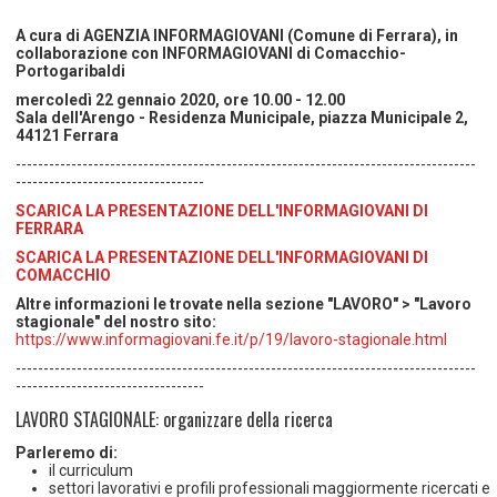
TEMPO LIBERO E SPORT
RAPPORTI UTENZA
Coordinamento Provinciale Ferrarese Informagiovani
A cura di AGENZIA INFORMAGIOVANI (Comune di Ferrara), in
SOCIALE
collaborazione con INFORMAGIOVANI di Comacchio-
Portogaribaldi
mercoledì 22 gennaio 2020, ore 10.00 - 12.00
Sala dell'Arengo - Residenza Municipale, piazza Municipale 2,
44121 Ferrara
-----------------------------------------------------------------------------------
----------------------------------
SCARICA LA PRESENTAZIONE DELL'INFORMAGIOVANI DI
FERRARA
SCARICA LA PRESENTAZIONE DELL'INFORMAGIOVANI DI
COMACCHIO
Altre informazioni le trovate nella sezione "LAVORO" > "Lavoro
stagionale" del nostro sito:
https://www.informagiovani.fe.it/p/19/lavoro-stagionale.html
-----------------------------------------------------------------------------------
----------------------------------
LAVORO STAGIONALE: organizzare della ricerca
Parleremo di:
il curriculum
settori lavorativi e profili professionali maggiormente ricercati e