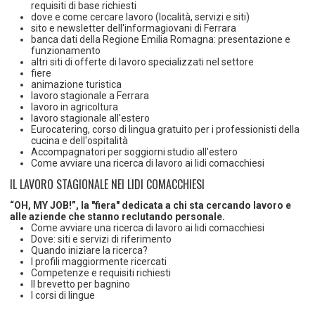
requisiti di base richiesti
dove e come cercare lavoro (località, servizi e siti)
sito e newsletter dell'informagiovani di Ferrara
banca dati della Regione Emilia Romagna: presentazione e
funzionamento
altri siti di offerte di lavoro specializzati nel settore
fiere
animazione turistica
lavoro stagionale a Ferrara
lavoro in agricoltura
lavoro stagionale all'estero
Eurocatering, corso di lingua gratuito per i professionisti della
cucina e dell'ospitalità
Accompagnatori per soggiorni studio all'estero
Come avviare una ricerca di lavoro ai lidi comacchiesi
IL LAVORO STAGIONALE NEI LIDI COMACCHIESI
“OH, MY JOB!”, la "fiera" dedicata a chi sta cercando lavoro e
alle aziende che stanno reclutando personale.
Come avviare una ricerca di lavoro ai lidi comacchiesi
Dove: siti e servizi di riferimento
Quando iniziare la ricerca?
I profili maggiormente ricercati
Competenze e requisiti richiesti
Il brevetto per bagnino
I corsi di lingue