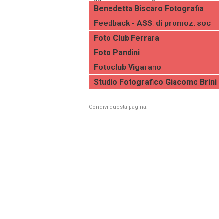
Benedetta Biscaro Fotografia
Feedback - ASS. di promoz. soc
Foto Club Ferrara
Foto Pandini
Fotoclub Vigarano
Studio Fotografico Giacomo Brini
Condivi questa pagina: