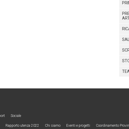
PR
PRE
ART
RIC
SAL
SCR
STO
TE
port
Sociale
Rapporto utenza 2022
Chi siamo
Eventi e progetti
Coordinamento Provinc