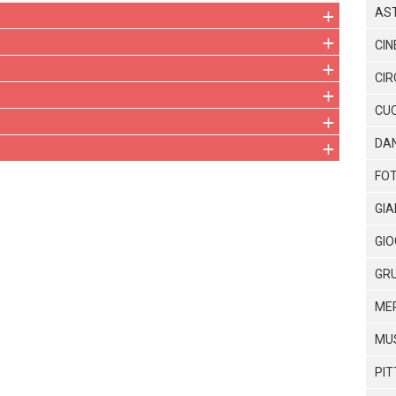
AS
CI
CIR
CUC
DA
FOT
GIA
GIO
GRU
MER
MU
PIT